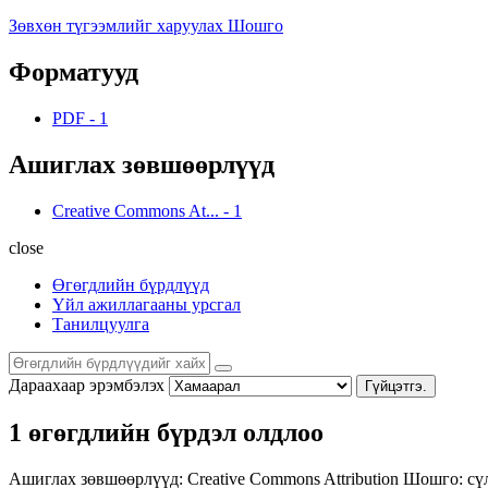
Зөвхөн түгээмлийг харуулах Шошго
Форматууд
PDF
-
1
Ашиглах зөвшөөрлүүд
Creative Commons At...
-
1
close
Өгөгдлийн бүрдлүүд
Үйл ажиллагааны урсгал
Танилцуулга
Дараахаар эрэмбэлэх
Гүйцэтгэ.
1 өгөгдлийн бүрдэл олдлоо
Ашиглах зөвшөөрлүүд:
Creative Commons Attribution
Шошго:
сү