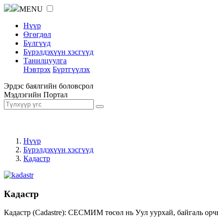
MENU
Нүүр
Өгөгдөл
Бүлгүүд
Бүрэлдэхүүн хэсгүүд
Танилцуулга
Нэвтрэх
Бүртгүүлэх
Эрдэс баялгийн боловсрол
Мэдлэгийн Портал
Нүүр
Бүрэлдэхүүн хэсгүүд
Кадастр
Кадастр
Кадастр (Cadastre): СЕСМИМ төсөл нь Уул уурхай, байгаль орч