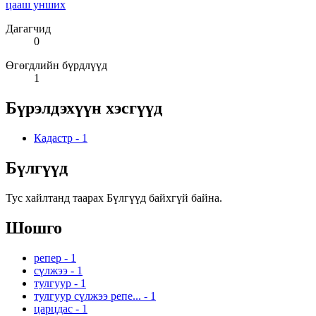
цааш унших
Дагагчид
0
Өгөгдлийн бүрдлүүд
1
Бүрэлдэхүүн хэсгүүд
Кадастр
-
1
Бүлгүүд
Тус хайлтанд таарах Бүлгүүд байхгүй байна.
Шошго
репер
-
1
сүлжээ
-
1
тулгуур
-
1
тулгуур сүлжээ репе...
-
1
царцдас
-
1