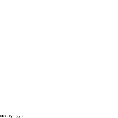
лжээ
тулгуур