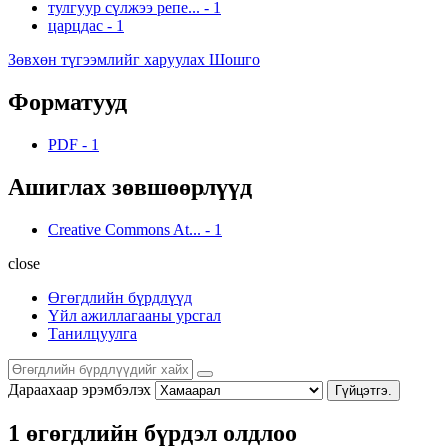
тулгуур сүлжээ репе...
-
1
царцдас
-
1
Зөвхөн түгээмлийг харуулах Шошго
Форматууд
PDF
-
1
Ашиглах зөвшөөрлүүд
Creative Commons At...
-
1
close
Өгөгдлийн бүрдлүүд
Үйл ажиллагааны урсгал
Танилцуулга
Дараахаар эрэмбэлэх
Гүйцэтгэ.
1 өгөгдлийн бүрдэл олдлоо