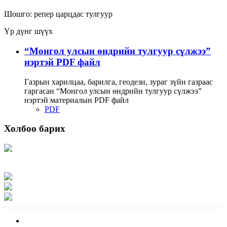
Шошго:
репер
царцдас
тулгуур
Үр дүнг шүүх
“Монгол улсын өндрийн тулгуур сүлжээ”
нэртэй PDF файл
Газрын харилцаа, барилга, геодези, зураг зүйн газраас
гаргасан “Монгол улсын өндрийн тулгуур сүлжээ”
нэртэй материалын PDF файл
PDF
Холбоо барих
Хаяг: Ашигт малтмал, газрын тосны газар, Монгол Улс, Улаанбаатар хот
15170, Чингэлтэй дүүрэг, Барилгачдын талбай-3, Засгийн газрын XII байр,
баруун жигүүр
Факс: 976-11-310370
Вэб админ: 976-51-263915
Цахим шуудан: info@mrpam.gov.mn