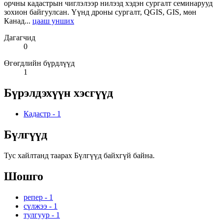
орчны кадастрын чиглэлээр нилээд хэдэн сургалт семинарууд
зохион байгуулсан. Үүнд дроны сургалт, QGIS, GIS, мөн
Канад...
цааш унших
Дагагчид
0
Өгөгдлийн бүрдлүүд
1
Бүрэлдэхүүн хэсгүүд
Кадастр
-
1
Бүлгүүд
Тус хайлтанд таарах Бүлгүүд байхгүй байна.
Шошго
репер
-
1
сүлжээ
-
1
тулгуур
-
1