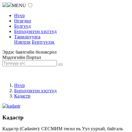
MENU
Нүүр
Өгөгдөл
Бүлгүүд
Бүрэлдэхүүн хэсгүүд
Танилцуулга
Нэвтрэх
Бүртгүүлэх
Эрдэс баялгийн боловсрол
Мэдлэгийн Портал
Нүүр
Бүрэлдэхүүн хэсгүүд
Кадастр
Кадастр
Кадастр (Cadastre): СЕСМИМ төсөл нь Уул уурхай, байгаль