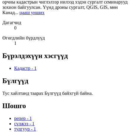
орчны кадастрын чиглэлээр нилээд хэдэн сургалт семинарууд
зохион байгуулсан. Үүнд дроны сургалт, QGIS, GIS, мөн
Канад...
цааш унших
Дагагчид
0
Өгөгдлийн бүрдлүүд
1
Бүрэлдэхүүн хэсгүүд
Кадастр
-
1
Бүлгүүд
Тус хайлтанд таарах Бүлгүүд байхгүй байна.
Шошго
репер
-
1
сүлжээ
-
1
тулгуур
-
1