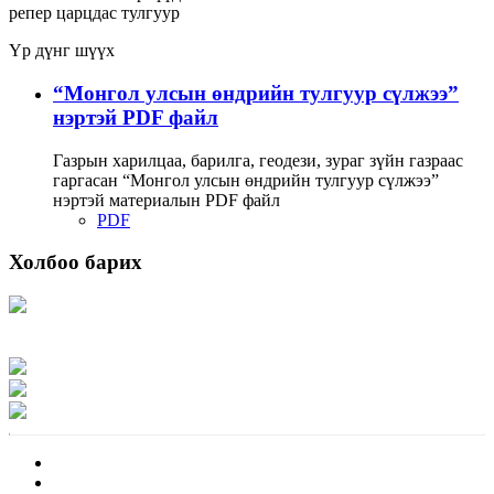
репер
царцдас
тулгуур
Үр дүнг шүүх
“Монгол улсын өндрийн тулгуур сүлжээ”
нэртэй PDF файл
Газрын харилцаа, барилга, геодези, зураг зүйн газраас
гаргасан “Монгол улсын өндрийн тулгуур сүлжээ”
нэртэй материалын PDF файл
PDF
Холбоо барих
Хаяг: Ашигт малтмал, газрын тосны газар, Монгол Улс, Улаанбаатар хот
15170, Чингэлтэй дүүрэг, Барилгачдын талбай-3, Засгийн газрын XII байр,
баруун жигүүр
Факс: 976-11-310370
Вэб админ: 976-51-263915
Цахим шуудан: info@mrpam.gov.mn