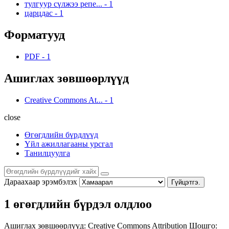
тулгуур сүлжээ репе...
-
1
царцдас
-
1
Форматууд
PDF
-
1
Ашиглах зөвшөөрлүүд
Creative Commons At...
-
1
close
Өгөгдлийн бүрдлүүд
Үйл ажиллагааны урсгал
Танилцуулга
Дараахаар эрэмбэлэх
Гүйцэтгэ.
1 өгөгдлийн бүрдэл олдлоо
Ашиглах зөвшөөрлүүд:
Creative Commons Attribution
Шошго: