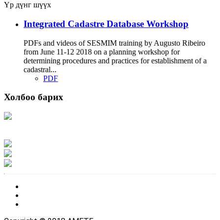
Үр дүнг шүүх
Integrated Cadastre Database Workshop
PDFs and videos of SESMIM training by Augusto Ribeiro
from June 11-12 2018 on a planning workshop for
determining procedures and practices for establishment of a
cadastral...
PDF
Холбоо барих
Хаяг: Ашигт малтмал, газрын тосны газар, Монгол Улс, Улаанбаатар хот
15170, Чингэлтэй дүүрэг, Барилгачдын талбай-3, Засгийн газрын XII байр,
баруун жигүүр
Факс: 976-11-310370
Вэб админ: 976-51-263915
Цахим шуудан: info@mrpam.gov.mn