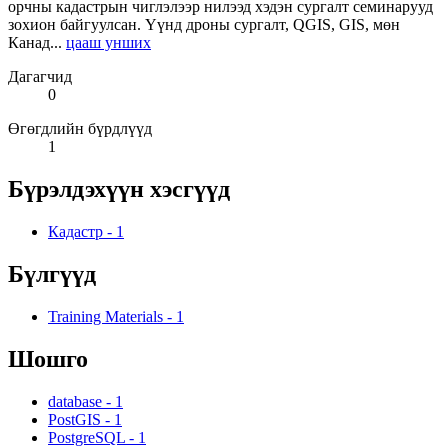
орчны кадастрын чиглэлээр нилээд хэдэн сургалт семинарууд
зохион байгуулсан. Үүнд дроны сургалт, QGIS, GIS, мөн
Канад...
цааш унших
Дагагчид
0
Өгөгдлийн бүрдлүүд
1
Бүрэлдэхүүн хэсгүүд
Кадастр
-
1
Бүлгүүд
Training Materials
-
1
Шошго
database
-
1
PostGIS
-
1
PostgreSQL
-
1