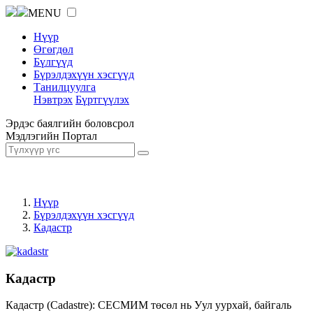
MENU
Нүүр
Өгөгдөл
Бүлгүүд
Бүрэлдэхүүн хэсгүүд
Танилцуулга
Нэвтрэх
Бүртгүүлэх
Эрдэс баялгийн боловсрол
Мэдлэгийн Портал
Нүүр
Бүрэлдэхүүн хэсгүүд
Кадастр
Кадастр
Кадастр (Cadastre): СЕСМИМ төсөл нь Уул уурхай, байгаль