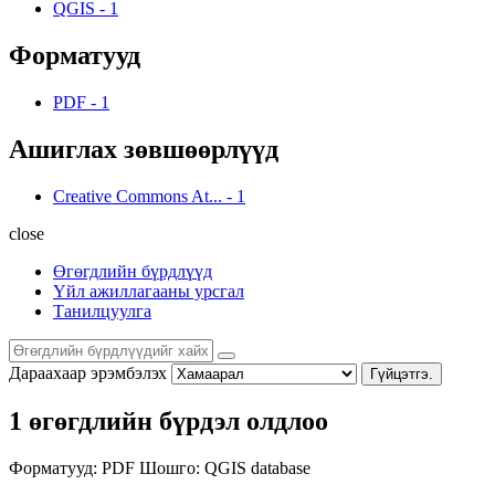
QGIS
-
1
Форматууд
PDF
-
1
Ашиглах зөвшөөрлүүд
Creative Commons At...
-
1
close
Өгөгдлийн бүрдлүүд
Үйл ажиллагааны урсгал
Танилцуулга
Дараахаар эрэмбэлэх
Гүйцэтгэ.
1 өгөгдлийн бүрдэл олдлоо
Форматууд:
PDF
Шошго:
QGIS
database