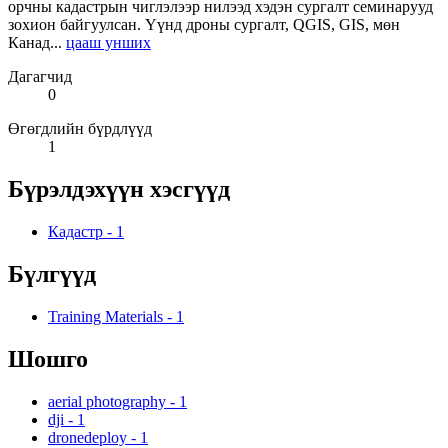
орчны кадастрын чиглэлээр нилээд хэдэн сургалт семинарууд
зохион байгуулсан. Үүнд дроны сургалт, QGIS, GIS, мөн
Канад...
цааш унших
Дагагчид
0
Өгөгдлийн бүрдлүүд
1
Бүрэлдэхүүн хэсгүүд
Кадастр
-
1
Бүлгүүд
Training Materials
-
1
Шошго
aerial photography
-
1
dji
-
1
dronedeploy
-
1