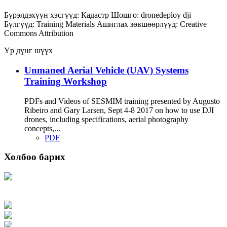
Бүрэлдэхүүн хэсгүүд:
Кадастр
Шошго:
dronedeploy
dji
Бүлгүүд:
Training Materials
Ашиглах зөвшөөрлүүд:
Creative
Commons Attribution
Үр дүнг шүүх
Unmaned Aerial Vehicle (UAV) Systems
Training Workshop
PDFs and Videos of SESMIM training presented by Augusto
Ribeiro and Gary Larsen, Sept 4-8 2017 on how to use DJI
drones, including specifications, aerial photography
concepts,...
PDF
Холбоо барих
Хаяг: Ашигт малтмал, газрын тосны газар, Монгол Улс, Улаанбаатар хот
15170, Чингэлтэй дүүрэг, Барилгачдын талбай-3, Засгийн газрын XII байр,
баруун жигүүр
Факс: 976-11-310370
Вэб админ: 976-51-263915
Цахим шуудан: info@mrpam.gov.mn