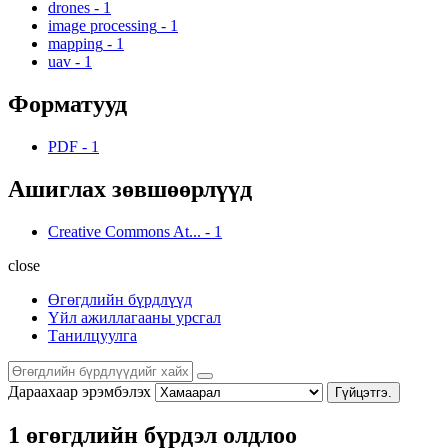
drones
-
1
image processing
-
1
mapping
-
1
uav
-
1
Форматууд
PDF
-
1
Ашиглах зөвшөөрлүүд
Creative Commons At...
-
1
close
Өгөгдлийн бүрдлүүд
Үйл ажиллагааны урсгал
Танилцуулга
Дараахаар эрэмбэлэх
Гүйцэтгэ.
1 өгөгдлийн бүрдэл олдлоо