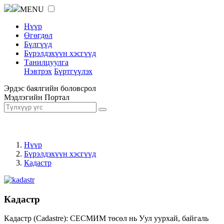
MENU
Нүүр
Өгөгдөл
Бүлгүүд
Бүрэлдэхүүн хэсгүүд
Танилцуулга
Нэвтрэх
Бүртгүүлэх
Эрдэс баялгийн боловсрол
Мэдлэгийн Портал
Нүүр
Бүрэлдэхүүн хэсгүүд
Кадастр
Кадастр
Кадастр (Cadastre): СЕСМИМ төсөл нь Уул уурхай, байгаль