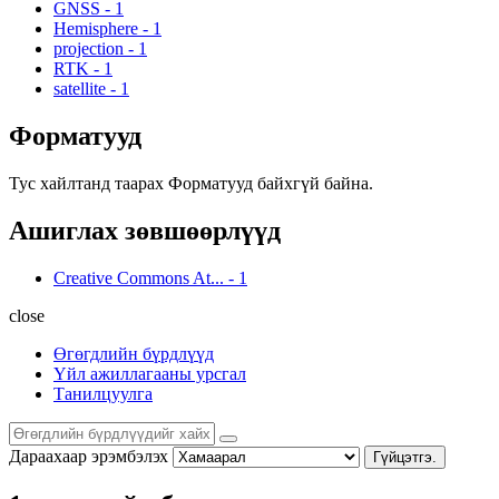
GNSS
-
1
Hemisphere
-
1
projection
-
1
RTK
-
1
satellite
-
1
Форматууд
Тус хайлтанд таарах Форматууд байхгүй байна.
Ашиглах зөвшөөрлүүд
Creative Commons At...
-
1
close
Өгөгдлийн бүрдлүүд
Үйл ажиллагааны урсгал
Танилцуулга
Дараахаар эрэмбэлэх
Гүйцэтгэ.