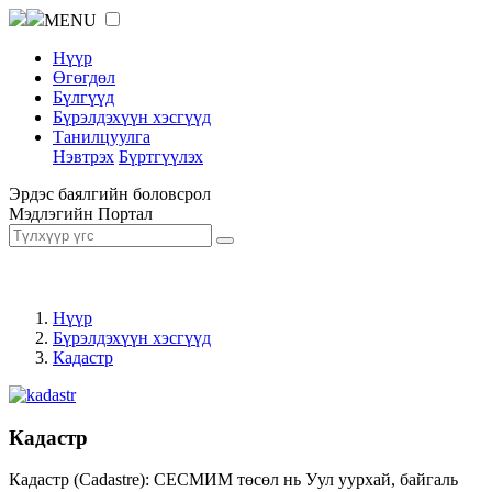
MENU
Нүүр
Өгөгдөл
Бүлгүүд
Бүрэлдэхүүн хэсгүүд
Танилцуулга
Нэвтрэх
Бүртгүүлэх
Эрдэс баялгийн боловсрол
Мэдлэгийн Портал
Нүүр
Бүрэлдэхүүн хэсгүүд
Кадастр
Кадастр
Кадастр (Cadastre): СЕСМИМ төсөл нь Уул уурхай, байгаль