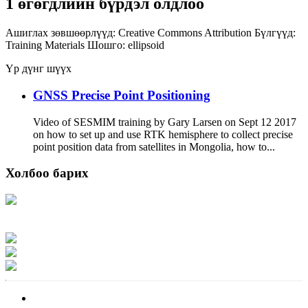
1 өгөгдлийн бүрдэл олдлоо
Ашиглах зөвшөөрлүүд:
Creative Commons Attribution
Бүлгүүд:
Training Materials
Шошго:
ellipsoid
Үр дүнг шүүх
GNSS Precise Point Positioning
Video of SESMIM training by Gary Larsen on Sept 12 2017
on how to set up and use RTK hemisphere to collect precise
point position data from satellites in Mongolia, how to...
Холбоо барих
Хаяг: Ашигт малтмал, газрын тосны газар, Монгол Улс, Улаанбаатар хот
15170, Чингэлтэй дүүрэг, Барилгачдын талбай-3, Засгийн газрын XII байр,
баруун жигүүр
Факс: 976-11-310370
Вэб админ: 976-51-263915
Цахим шуудан: info@mrpam.gov.mn