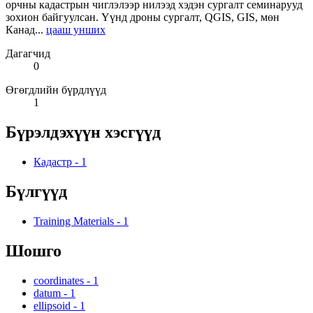
орчны кадастрын чиглэлээр нилээд хэдэн сургалт семинарууд
зохион байгуулсан. Үүнд дроны сургалт, QGIS, GIS, мөн
Канад...
цааш унших
Дагагчид
0
Өгөгдлийн бүрдлүүд
1
Бүрэлдэхүүн хэсгүүд
Кадастр
-
1
Бүлгүүд
Training Materials
-
1
Шошго
coordinates
-
1
datum
-
1
ellipsoid
-
1