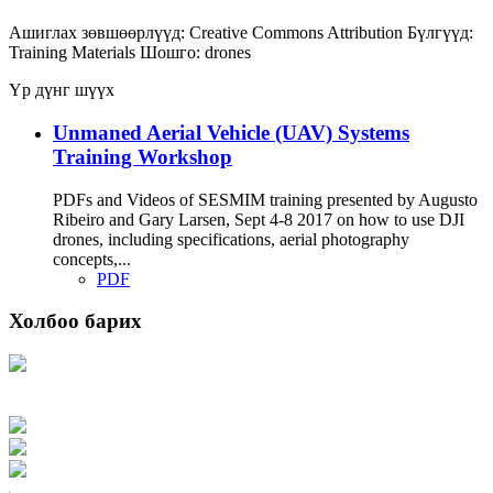
Ашиглах зөвшөөрлүүд:
Creative Commons Attribution
Бүлгүүд:
Training Materials
Шошго:
drones
Үр дүнг шүүх
Unmaned Aerial Vehicle (UAV) Systems
Training Workshop
PDFs and Videos of SESMIM training presented by Augusto
Ribeiro and Gary Larsen, Sept 4-8 2017 on how to use DJI
drones, including specifications, aerial photography
concepts,...
PDF
Холбоо барих
Хаяг: Ашигт малтмал, газрын тосны газар, Монгол Улс, Улаанбаатар хот
15170, Чингэлтэй дүүрэг, Барилгачдын талбай-3, Засгийн газрын XII байр,
баруун жигүүр
Факс: 976-11-310370
Вэб админ: 976-51-263915
Цахим шуудан: info@mrpam.gov.mn