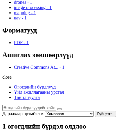
drones
-
1
image processing
-
1
mapping
-
1
uav
-
1
Форматууд
PDF
-
1
Ашиглах зөвшөөрлүүд
Creative Commons At...
-
1
close
Өгөгдлийн бүрдлүүд
Үйл ажиллагааны урсгал
Танилцуулга
Дараахаар эрэмбэлэх
Гүйцэтгэ.
1 өгөгдлийн бүрдэл олдлоо