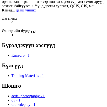
орчны кадастрын чиглэлээр нилээд хэдэн сургалт семинарууд
зохион байгуулсан. Үүнд дроны сургалт, QGIS, GIS, мөн
Канад...
цааш унших
Дагагчид
0
Өгөгдлийн бүрдлүүд
1
Бүрэлдэхүүн хэсгүүд
Кадастр
-
1
Бүлгүүд
Training Materials
-
1
Шошго
aerial photography
-
1
dji
-
1
dronedeploy
-
1