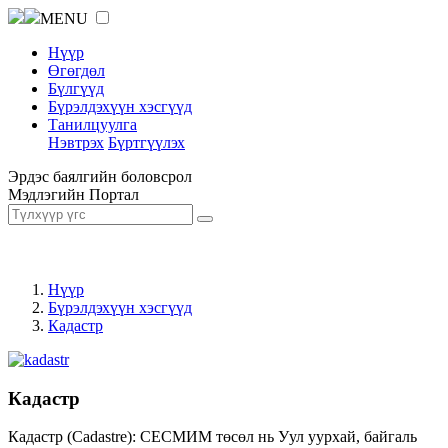
MENU
Нүүр
Өгөгдөл
Бүлгүүд
Бүрэлдэхүүн хэсгүүд
Танилцуулга
Нэвтрэх
Бүртгүүлэх
Эрдэс баялгийн боловсрол
Мэдлэгийн Портал
Нүүр
Бүрэлдэхүүн хэсгүүд
Кадастр
Кадастр
Кадастр (Cadastre): СЕСМИМ төсөл нь Уул уурхай, байгаль