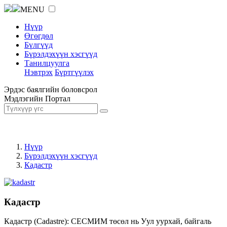
MENU
Нүүр
Өгөгдөл
Бүлгүүд
Бүрэлдэхүүн хэсгүүд
Танилцуулга
Нэвтрэх
Бүртгүүлэх
Эрдэс баялгийн боловсрол
Мэдлэгийн Портал
Нүүр
Бүрэлдэхүүн хэсгүүд
Кадастр
Кадастр
Кадастр (Cadastre): СЕСМИМ төсөл нь Уул уурхай, байгаль