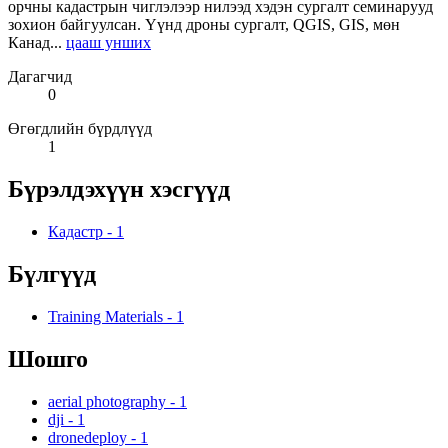
орчны кадастрын чиглэлээр нилээд хэдэн сургалт семинарууд
зохион байгуулсан. Үүнд дроны сургалт, QGIS, GIS, мөн
Канад...
цааш унших
Дагагчид
0
Өгөгдлийн бүрдлүүд
1
Бүрэлдэхүүн хэсгүүд
Кадастр
-
1
Бүлгүүд
Training Materials
-
1
Шошго
aerial photography
-
1
dji
-
1
dronedeploy
-
1