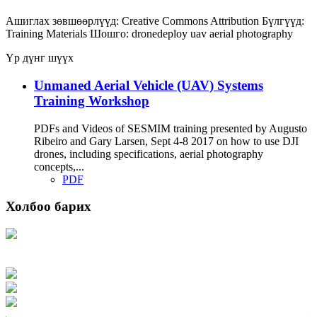
Ашиглах зөвшөөрлүүд:
Creative Commons Attribution
Бүлгүүд:
Training Materials
Шошго:
dronedeploy
uav
aerial photography
Үр дүнг шүүх
Unmaned Aerial Vehicle (UAV) Systems
Training Workshop
PDFs and Videos of SESMIM training presented by Augusto
Ribeiro and Gary Larsen, Sept 4-8 2017 on how to use DJI
drones, including specifications, aerial photography
concepts,...
PDF
Холбоо барих
Хаяг: Ашигт малтмал, газрын тосны газар, Монгол Улс, Улаанбаатар хот
15170, Чингэлтэй дүүрэг, Барилгачдын талбай-3, Засгийн газрын XII байр,
баруун жигүүр
Факс: 976-11-310370
Вэб админ: 976-51-263915
Цахим шуудан: info@mrpam.gov.mn