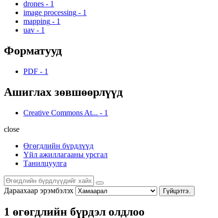
drones
-
1
image processing
-
1
mapping
-
1
uav
-
1
Форматууд
PDF
-
1
Ашиглах зөвшөөрлүүд
Creative Commons At...
-
1
close
Өгөгдлийн бүрдлүүд
Үйл ажиллагааны урсгал
Танилцуулга
Дараахаар эрэмбэлэх
Гүйцэтгэ.
1 өгөгдлийн бүрдэл олдлоо