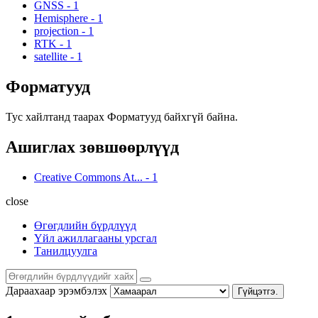
GNSS
-
1
Hemisphere
-
1
projection
-
1
RTK
-
1
satellite
-
1
Форматууд
Тус хайлтанд таарах Форматууд байхгүй байна.
Ашиглах зөвшөөрлүүд
Creative Commons At...
-
1
close
Өгөгдлийн бүрдлүүд
Үйл ажиллагааны урсгал
Танилцуулга
Дараахаар эрэмбэлэх
Гүйцэтгэ.