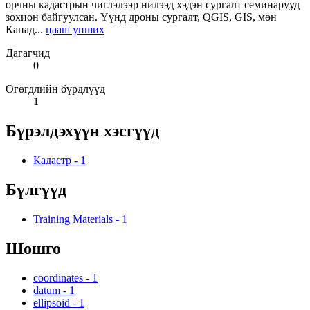
орчны кадастрын чиглэлээр нилээд хэдэн сургалт семинарууд
зохион байгуулсан. Үүнд дроны сургалт, QGIS, GIS, мөн
Канад...
цааш унших
Дагагчид
0
Өгөгдлийн бүрдлүүд
1
Бүрэлдэхүүн хэсгүүд
Кадастр
-
1
Бүлгүүд
Training Materials
-
1
Шошго
coordinates
-
1
datum
-
1
ellipsoid
-
1