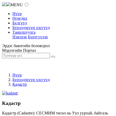
MENU
Нүүр
Өгөгдөл
Бүлгүүд
Бүрэлдэхүүн хэсгүүд
Танилцуулга
Нэвтрэх
Бүртгүүлэх
Эрдэс баялгийн боловсрол
Мэдлэгийн Портал
Нүүр
Бүрэлдэхүүн хэсгүүд
Кадастр
Кадастр
Кадастр (Cadastre): СЕСМИМ төсөл нь Уул уурхай, байгаль