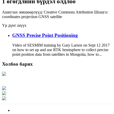
1 өгөгдлийн бүрдэл олдлоо
Ашиглах зөвшөөрлүүд:
Creative Commons Attribution
Шошго:
coordinates
projection
GNSS
satellite
Үр дүнг шүүх
GNSS Precise Point Positioning
Video of SESMIM training by Gary Larsen on Sept 12 2017
on how to set up and use RTK hemisphere to collect precise
point position data from satellites in Mongolia, how to...
Холбоо барих
Хаяг: Ашигт малтмал, газрын тосны газар, Монгол Улс, Улаанбаатар хот
15170, Чингэлтэй дүүрэг, Барилгачдын талбай-3, Засгийн газрын XII байр,
баруун жигүүр
Факс: 976-11-310370
Вэб админ: 976-51-263915
Цахим шуудан: info@mrpam.gov.mn