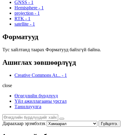
GNSS
-
1
Hemisphere
-
1
projection
-
1
RTK
-
1
satellite
-
1
Форматууд
Тус хайлтанд таарах Форматууд байхгүй байна.
Ашиглах зөвшөөрлүүд
Creative Commons At...
-
1
close
Өгөгдлийн бүрдлүүд
Үйл ажиллагааны урсгал
Танилцуулга
Дараахаар эрэмбэлэх
Гүйцэтгэ.