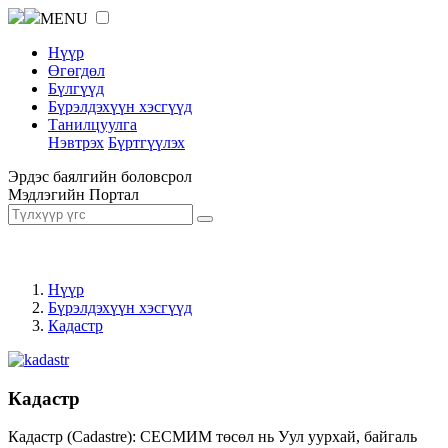
MENU
Нүүр
Өгөгдөл
Бүлгүүд
Бүрэлдэхүүн хэсгүүд
Танилцуулга
Нэвтрэх
Бүртгүүлэх
Эрдэс баялгийн боловсрол
Мэдлэгийн Портал
Нүүр
Бүрэлдэхүүн хэсгүүд
Кадастр
Кадастр
Кадастр (Cadastre): СЕСМИМ төсөл нь Уул уурхай, байгаль