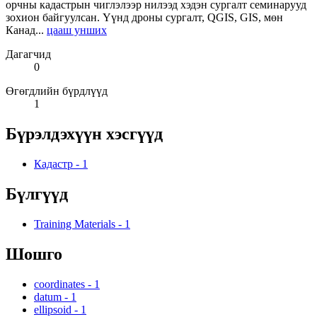
орчны кадастрын чиглэлээр нилээд хэдэн сургалт семинарууд
зохион байгуулсан. Үүнд дроны сургалт, QGIS, GIS, мөн
Канад...
цааш унших
Дагагчид
0
Өгөгдлийн бүрдлүүд
1
Бүрэлдэхүүн хэсгүүд
Кадастр
-
1
Бүлгүүд
Training Materials
-
1
Шошго
coordinates
-
1
datum
-
1
ellipsoid
-
1