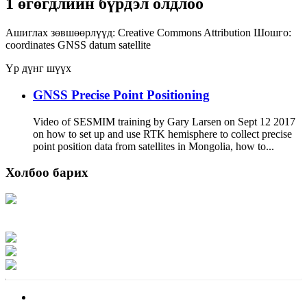
1 өгөгдлийн бүрдэл олдлоо
Ашиглах зөвшөөрлүүд:
Creative Commons Attribution
Шошго:
coordinates
GNSS
datum
satellite
Үр дүнг шүүх
GNSS Precise Point Positioning
Video of SESMIM training by Gary Larsen on Sept 12 2017
on how to set up and use RTK hemisphere to collect precise
point position data from satellites in Mongolia, how to...
Холбоо барих
Хаяг: Ашигт малтмал, газрын тосны газар, Монгол Улс, Улаанбаатар хот
15170, Чингэлтэй дүүрэг, Барилгачдын талбай-3, Засгийн газрын XII байр,
баруун жигүүр
Факс: 976-11-310370
Вэб админ: 976-51-263915
Цахим шуудан: info@mrpam.gov.mn