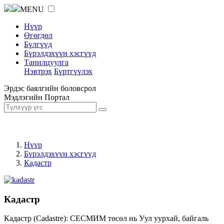
MENU
Нүүр
Өгөгдөл
Бүлгүүд
Бүрэлдэхүүн хэсгүүд
Танилцуулга
Нэвтрэх
Бүртгүүлэх
Эрдэс баялгийн боловсрол
Мэдлэгийн Портал
Нүүр
Бүрэлдэхүүн хэсгүүд
Кадастр
Кадастр
Кадастр (Cadastre): СЕСМИМ төсөл нь Уул уурхай, байгаль