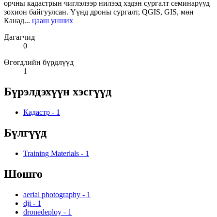
орчны кадастрын чиглэлээр нилээд хэдэн сургалт семинарууд
зохион байгуулсан. Үүнд дроны сургалт, QGIS, GIS, мөн
Канад...
цааш унших
Дагагчид
0
Өгөгдлийн бүрдлүүд
1
Бүрэлдэхүүн хэсгүүд
Кадастр
-
1
Бүлгүүд
Training Materials
-
1
Шошго
aerial photography
-
1
dji
-
1
dronedeploy
-
1