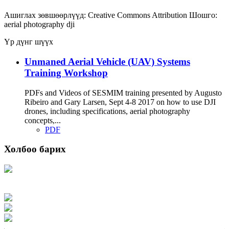
Ашиглах зөвшөөрлүүд:
Creative Commons Attribution
Шошго:
aerial photography
dji
Үр дүнг шүүх
Unmaned Aerial Vehicle (UAV) Systems
Training Workshop
PDFs and Videos of SESMIM training presented by Augusto
Ribeiro and Gary Larsen, Sept 4-8 2017 on how to use DJI
drones, including specifications, aerial photography
concepts,...
PDF
Холбоо барих
Хаяг: Ашигт малтмал, газрын тосны газар, Монгол Улс, Улаанбаатар хот
15170, Чингэлтэй дүүрэг, Барилгачдын талбай-3, Засгийн газрын XII байр,
баруун жигүүр
Факс: 976-11-310370
Вэб админ: 976-51-263915
Цахим шуудан: info@mrpam.gov.mn