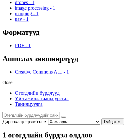
drones
-
1
image processing
-
1
mapping
-
1
uav
-
1
Форматууд
PDF
-
1
Ашиглах зөвшөөрлүүд
Creative Commons At...
-
1
close
Өгөгдлийн бүрдлүүд
Үйл ажиллагааны урсгал
Танилцуулга
Дараахаар эрэмбэлэх
Гүйцэтгэ.
1 өгөгдлийн бүрдэл олдлоо