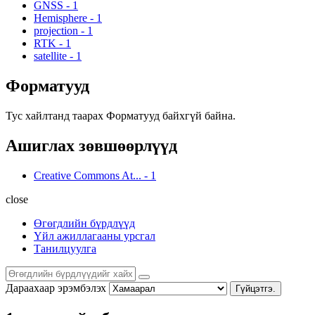
GNSS
-
1
Hemisphere
-
1
projection
-
1
RTK
-
1
satellite
-
1
Форматууд
Тус хайлтанд таарах Форматууд байхгүй байна.
Ашиглах зөвшөөрлүүд
Creative Commons At...
-
1
close
Өгөгдлийн бүрдлүүд
Үйл ажиллагааны урсгал
Танилцуулга
Дараахаар эрэмбэлэх
Гүйцэтгэ.