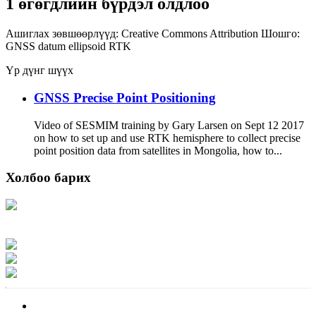
1 өгөгдлийн бүрдэл олдлоо
Ашиглах зөвшөөрлүүд:
Creative Commons Attribution
Шошго:
GNSS
datum
ellipsoid
RTK
Үр дүнг шүүх
GNSS Precise Point Positioning
Video of SESMIM training by Gary Larsen on Sept 12 2017
on how to set up and use RTK hemisphere to collect precise
point position data from satellites in Mongolia, how to...
Холбоо барих
Хаяг: Ашигт малтмал, газрын тосны газар, Монгол Улс, Улаанбаатар хот
15170, Чингэлтэй дүүрэг, Барилгачдын талбай-3, Засгийн газрын XII байр,
баруун жигүүр
Факс: 976-11-310370
Вэб админ: 976-51-263915
Цахим шуудан: info@mrpam.gov.mn