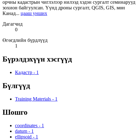
орчны кадастрын чиглэлээр нилээд хэдэн сургалт семинарууд
зохион байгуулсан. Үүнд дроны сургалт, QGIS, GIS, мөн
Канад...
цааш унших
Дагагчид
0
Өгөгдлийн бүрдлүүд
1
Бүрэлдэхүүн хэсгүүд
Кадастр
-
1
Бүлгүүд
Training Materials
-
1
Шошго
coordinates
-
1
datum
-
1
ellipsoid
-
1