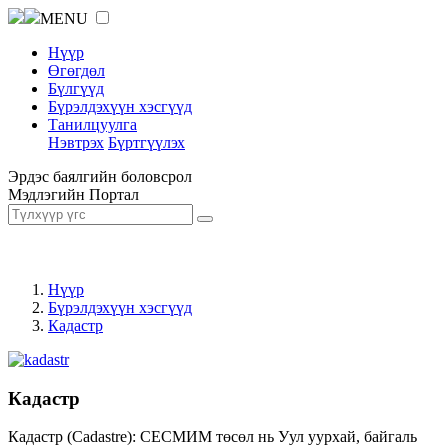
MENU
Нүүр
Өгөгдөл
Бүлгүүд
Бүрэлдэхүүн хэсгүүд
Танилцуулга
Нэвтрэх
Бүртгүүлэх
Эрдэс баялгийн боловсрол
Мэдлэгийн Портал
Нүүр
Бүрэлдэхүүн хэсгүүд
Кадастр
Кадастр
Кадастр (Cadastre): СЕСМИМ төсөл нь Уул уурхай, байгаль