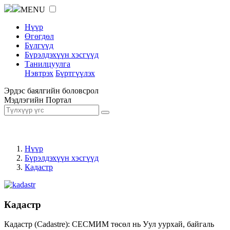
MENU
Нүүр
Өгөгдөл
Бүлгүүд
Бүрэлдэхүүн хэсгүүд
Танилцуулга
Нэвтрэх
Бүртгүүлэх
Эрдэс баялгийн боловсрол
Мэдлэгийн Портал
Нүүр
Бүрэлдэхүүн хэсгүүд
Кадастр
Кадастр
Кадастр (Cadastre): СЕСМИМ төсөл нь Уул уурхай, байгаль