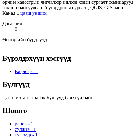
орчны кадастрын чиглэлээр нилээд хэдэн сургалт семинарууд
зохион байгуулсан. Үүнд дроны сургалт, QGIS, GIS, мөн
Канад...
цааш унших
Дагагчид
0
Өгөгдлийн бүрдлүүд
1
Бүрэлдэхүүн хэсгүүд
Кадастр
-
1
Бүлгүүд
Тус хайлтанд таарах Бүлгүүд байхгүй байна.
Шошго
репер
-
1
сүлжээ
-
1
тулгуур
-
1