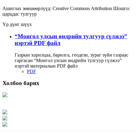
Ашиглах зөвшөөрлүүд:
Creative Commons Attribution
Шошго:
царцдас
тулгуур
Үр дүнг шүүх
“Монгол улсын өндрийн тулгуур сүлжээ”
нэртэй PDF файл
Газрын харилцаа, барилга, геодези, зураг зүйн газраас
гаргасан “Монгол улсын өндрийн тулгуур сүлжээ”
нэртэй материалын PDF файл
PDF
Холбоо барих
Хаяг: Ашигт малтмал, газрын тосны газар, Монгол Улс, Улаанбаатар хот
15170, Чингэлтэй дүүрэг, Барилгачдын талбай-3, Засгийн газрын XII байр,
баруун жигүүр
Факс: 976-11-310370
Вэб админ: 976-51-263915
Цахим шуудан: info@mrpam.gov.mn