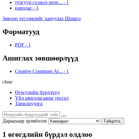
тулгуур сүлжээ репе...
-
1
царцдас
-
1
Зөвхөн түгээмлийг харуулах Шошго
Форматууд
PDF
-
1
Ашиглах зөвшөөрлүүд
Creative Commons At...
-
1
close
Өгөгдлийн бүрдлүүд
Үйл ажиллагааны урсгал
Танилцуулга
Дараахаар эрэмбэлэх
Гүйцэтгэ.
1 өгөгдлийн бүрдэл олдлоо