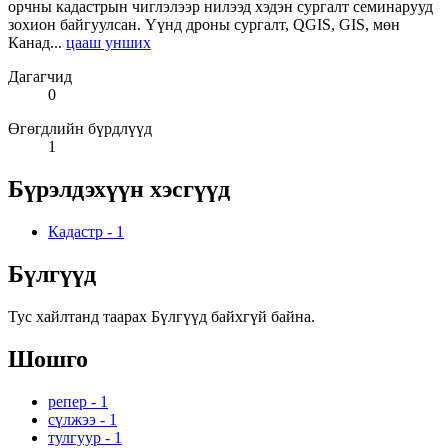
орчны кадастрын чиглэлээр нилээд хэдэн сургалт семинарууд
зохион байгуулсан. Үүнд дроны сургалт, QGIS, GIS, мөн
Канад...
цааш унших
Дагагчид
0
Өгөгдлийн бүрдлүүд
1
Бүрэлдэхүүн хэсгүүд
Кадастр
-
1
Бүлгүүд
Тус хайлтанд таарах Бүлгүүд байхгүй байна.
Шошго
репер
-
1
сүлжээ
-
1
тулгуур
-
1