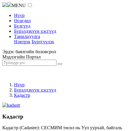
MENU
Нүүр
Өгөгдөл
Бүлгүүд
Бүрэлдэхүүн хэсгүүд
Танилцуулга
Нэвтрэх
Бүртгүүлэх
Эрдэс баялгийн боловсрол
Мэдлэгийн Портал
Нүүр
Бүрэлдэхүүн хэсгүүд
Кадастр
Кадастр
Кадастр (Cadastre): СЕСМИМ төсөл нь Уул уурхай, байгаль