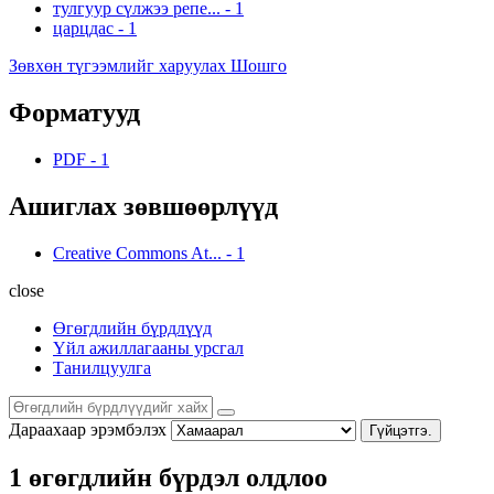
тулгуур сүлжээ репе...
-
1
царцдас
-
1
Зөвхөн түгээмлийг харуулах Шошго
Форматууд
PDF
-
1
Ашиглах зөвшөөрлүүд
Creative Commons At...
-
1
close
Өгөгдлийн бүрдлүүд
Үйл ажиллагааны урсгал
Танилцуулга
Дараахаар эрэмбэлэх
Гүйцэтгэ.
1 өгөгдлийн бүрдэл олдлоо