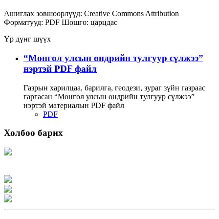
Ашиглах зөвшөөрлүүд:
Creative Commons Attribution
Форматууд:
PDF
Шошго:
царцдас
Үр дүнг шүүх
“Монгол улсын өндрийн тулгуур сүлжээ”
нэртэй PDF файл
Газрын харилцаа, барилга, геодези, зураг зүйн газраас
гаргасан “Монгол улсын өндрийн тулгуур сүлжээ”
нэртэй материалын PDF файл
PDF
Холбоо барих
Хаяг: Ашигт малтмал, газрын тосны газар, Монгол Улс, Улаанбаатар хот
15170, Чингэлтэй дүүрэг, Барилгачдын талбай-3, Засгийн газрын XII байр,
баруун жигүүр
Факс: 976-11-310370
Вэб админ: 976-51-263915
Цахим шуудан: info@mrpam.gov.mn