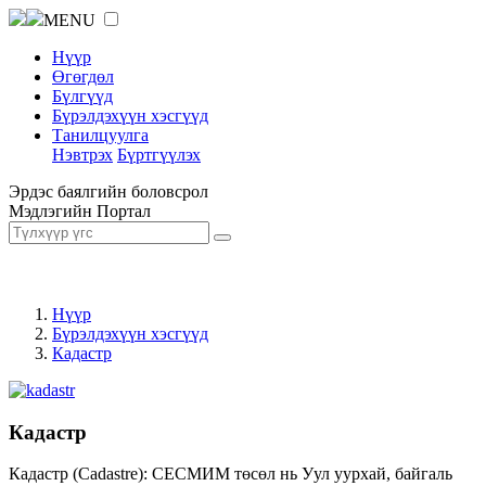
MENU
Нүүр
Өгөгдөл
Бүлгүүд
Бүрэлдэхүүн хэсгүүд
Танилцуулга
Нэвтрэх
Бүртгүүлэх
Эрдэс баялгийн боловсрол
Мэдлэгийн Портал
Нүүр
Бүрэлдэхүүн хэсгүүд
Кадастр
Кадастр
Кадастр (Cadastre): СЕСМИМ төсөл нь Уул уурхай, байгаль