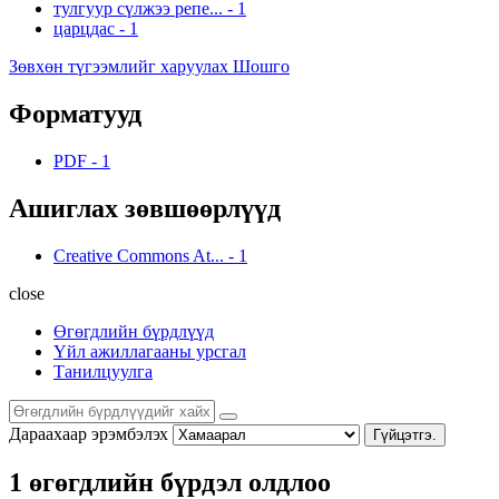
тулгуур сүлжээ репе...
-
1
царцдас
-
1
Зөвхөн түгээмлийг харуулах Шошго
Форматууд
PDF
-
1
Ашиглах зөвшөөрлүүд
Creative Commons At...
-
1
close
Өгөгдлийн бүрдлүүд
Үйл ажиллагааны урсгал
Танилцуулга
Дараахаар эрэмбэлэх
Гүйцэтгэ.
1 өгөгдлийн бүрдэл олдлоо