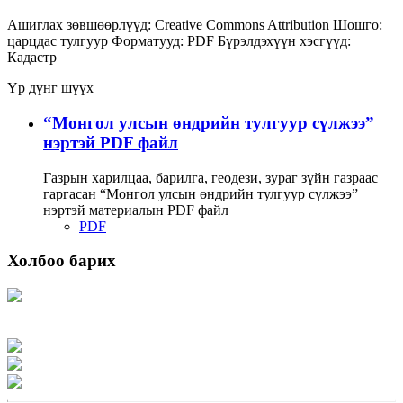
Ашиглах зөвшөөрлүүд:
Creative Commons Attribution
Шошго:
царцдас
тулгуур
Форматууд:
PDF
Бүрэлдэхүүн хэсгүүд:
Кадастр
Үр дүнг шүүх
“Монгол улсын өндрийн тулгуур сүлжээ”
нэртэй PDF файл
Газрын харилцаа, барилга, геодези, зураг зүйн газраас
гаргасан “Монгол улсын өндрийн тулгуур сүлжээ”
нэртэй материалын PDF файл
PDF
Холбоо барих
Хаяг: Ашигт малтмал, газрын тосны газар, Монгол Улс, Улаанбаатар хот
15170, Чингэлтэй дүүрэг, Барилгачдын талбай-3, Засгийн газрын XII байр,
баруун жигүүр
Факс: 976-11-310370
Вэб админ: 976-51-263915
Цахим шуудан: info@mrpam.gov.mn