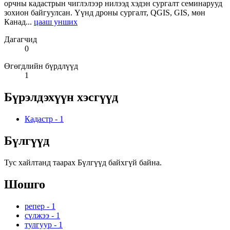
орчны кадастрын чиглэлээр нилээд хэдэн сургалт семинарууд
зохион байгуулсан. Үүнд дроны сургалт, QGIS, GIS, мөн
Канад...
цааш унших
Дагагчид
0
Өгөгдлийн бүрдлүүд
1
Бүрэлдэхүүн хэсгүүд
Кадастр
-
1
Бүлгүүд
Тус хайлтанд таарах Бүлгүүд байхгүй байна.
Шошго
репер
-
1
сүлжээ
-
1
тулгуур
-
1