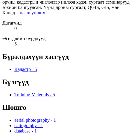
орчны кадастрын чиглэлээр нилээд хэдэн сургалт семинарууд
зохион байгуулсан. Үүнд дроны сургалт, QGIS, GIS, мөн
Канад...
цааш унших
Дагагчид
0
Өгөгдлийн бүрдлүүд
5
Бүрэлдэхүүн хэсгүүд
Кадастр
-
5
Бүлгүүд
Training Materials
-
5
Шошго
aerial photography
-
1
cartography
-
1
database
-
1