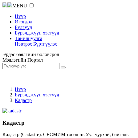
MENU
Нүүр
Өгөгдөл
Бүлгүүд
Бүрэлдэхүүн хэсгүүд
Танилцуулга
Нэвтрэх
Бүртгүүлэх
Эрдэс баялгийн боловсрол
Мэдлэгийн Портал
Нүүр
Бүрэлдэхүүн хэсгүүд
Кадастр
Кадастр
Кадастр (Cadastre): СЕСМИМ төсөл нь Уул уурхай, байгаль