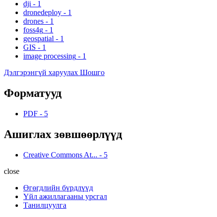
dji
-
1
dronedeploy
-
1
drones
-
1
foss4g
-
1
geospatial
-
1
GIS
-
1
image processing
-
1
Дэлгэрэнгүй харуулах Шошго
Форматууд
PDF
-
5
Ашиглах зөвшөөрлүүд
Creative Commons At...
-
5
close
Өгөгдлийн бүрдлүүд
Үйл ажиллагааны урсгал
Танилцуулга