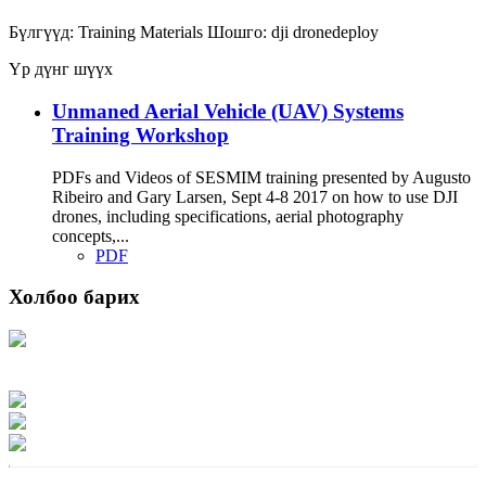
Бүлгүүд:
Training Materials
Шошго:
dji
dronedeploy
Үр дүнг шүүх
Unmaned Aerial Vehicle (UAV) Systems
Training Workshop
PDFs and Videos of SESMIM training presented by Augusto
Ribeiro and Gary Larsen, Sept 4-8 2017 on how to use DJI
drones, including specifications, aerial photography
concepts,...
PDF
Холбоо барих
Хаяг: Ашигт малтмал, газрын тосны газар, Монгол Улс, Улаанбаатар хот
15170, Чингэлтэй дүүрэг, Барилгачдын талбай-3, Засгийн газрын XII байр,
баруун жигүүр
Факс: 976-11-310370
Вэб админ: 976-51-263915
Цахим шуудан: info@mrpam.gov.mn