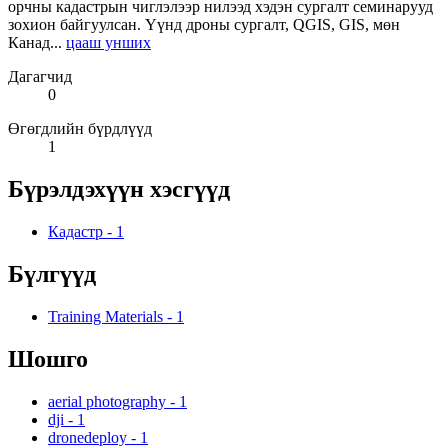
орчны кадастрын чиглэлээр нилээд хэдэн сургалт семинарууд
зохион байгуулсан. Үүнд дроны сургалт, QGIS, GIS, мөн
Канад...
цааш унших
Дагагчид
0
Өгөгдлийн бүрдлүүд
1
Бүрэлдэхүүн хэсгүүд
Кадастр
-
1
Бүлгүүд
Training Materials
-
1
Шошго
aerial photography
-
1
dji
-
1
dronedeploy
-
1