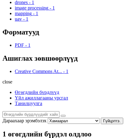
drones
-
1
image processing
-
1
mapping
-
1
uav
-
1
Форматууд
PDF
-
1
Ашиглах зөвшөөрлүүд
Creative Commons At...
-
1
close
Өгөгдлийн бүрдлүүд
Үйл ажиллагааны урсгал
Танилцуулга
Дараахаар эрэмбэлэх
Гүйцэтгэ.
1 өгөгдлийн бүрдэл олдлоо