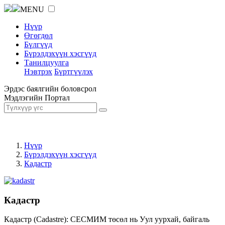
MENU
Нүүр
Өгөгдөл
Бүлгүүд
Бүрэлдэхүүн хэсгүүд
Танилцуулга
Нэвтрэх
Бүртгүүлэх
Эрдэс баялгийн боловсрол
Мэдлэгийн Портал
Нүүр
Бүрэлдэхүүн хэсгүүд
Кадастр
Кадастр
Кадастр (Cadastre): СЕСМИМ төсөл нь Уул уурхай, байгаль