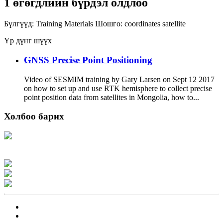
1 өгөгдлийн бүрдэл олдлоо
Бүлгүүд:
Training Materials
Шошго:
coordinates
satellite
Үр дүнг шүүх
GNSS Precise Point Positioning
Video of SESMIM training by Gary Larsen on Sept 12 2017
on how to set up and use RTK hemisphere to collect precise
point position data from satellites in Mongolia, how to...
Холбоо барих
Хаяг: Ашигт малтмал, газрын тосны газар, Монгол Улс, Улаанбаатар хот
15170, Чингэлтэй дүүрэг, Барилгачдын талбай-3, Засгийн газрын XII байр,
баруун жигүүр
Факс: 976-11-310370
Вэб админ: 976-51-263915
Цахим шуудан: info@mrpam.gov.mn