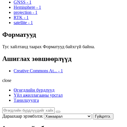
GNSS
-
1
Hemisphere
-
1
projection
-
1
RTK
-
1
satellite
-
1
Форматууд
Тус хайлтанд таарах Форматууд байхгүй байна.
Ашиглах зөвшөөрлүүд
Creative Commons At...
-
1
close
Өгөгдлийн бүрдлүүд
Үйл ажиллагааны урсгал
Танилцуулга
Дараахаар эрэмбэлэх
Гүйцэтгэ.