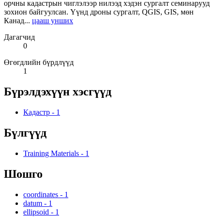
орчны кадастрын чиглэлээр нилээд хэдэн сургалт семинарууд
зохион байгуулсан. Үүнд дроны сургалт, QGIS, GIS, мөн
Канад...
цааш унших
Дагагчид
0
Өгөгдлийн бүрдлүүд
1
Бүрэлдэхүүн хэсгүүд
Кадастр
-
1
Бүлгүүд
Training Materials
-
1
Шошго
coordinates
-
1
datum
-
1
ellipsoid
-
1