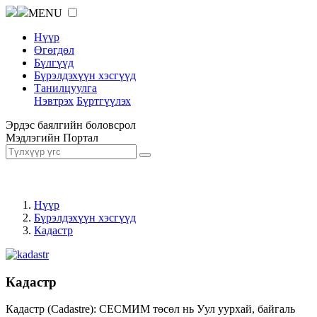
MENU
Нүүр
Өгөгдөл
Бүлгүүд
Бүрэлдэхүүн хэсгүүд
Танилцуулга
Нэвтрэх
Бүртгүүлэх
Эрдэс баялгийн боловсрол
Мэдлэгийн Портал
Нүүр
Бүрэлдэхүүн хэсгүүд
Кадастр
Кадастр
Кадастр (Cadastre): СЕСМИМ төсөл нь Уул уурхай, байгаль