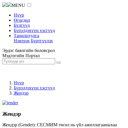
MENU
Нүүр
Өгөгдөл
Бүлгүүд
Бүрэлдэхүүн хэсгүүд
Танилцуулга
Нэвтрэх
Бүртгүүлэх
Эрдэс баялгийн боловсрол
Мэдлэгийн Портал
Нүүр
Бүрэлдэхүүн хэсгүүд
Жендэр
Жендэр
Жендэр (Gender): СЕСМИМ төсөл нь үйл ажиллагааныхаа