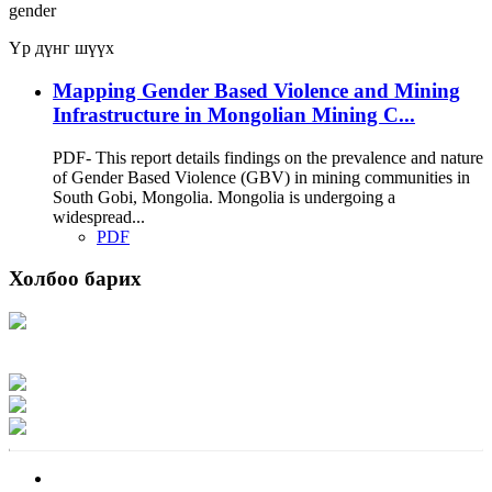
gender
Үр дүнг шүүх
Mapping Gender Based Violence and Mining
Infrastructure in Mongolian Mining C...
PDF- This report details findings on the prevalence and nature
of Gender Based Violence (GBV) in mining communities in
South Gobi, Mongolia. Mongolia is undergoing a
widespread...
PDF
Холбоо барих
Хаяг: Ашигт малтмал, газрын тосны газар, Монгол Улс, Улаанбаатар хот
15170, Чингэлтэй дүүрэг, Барилгачдын талбай-3, Засгийн газрын XII байр,
баруун жигүүр
Факс: 976-11-310370
Вэб админ: 976-51-263915
Цахим шуудан: info@mrpam.gov.mn