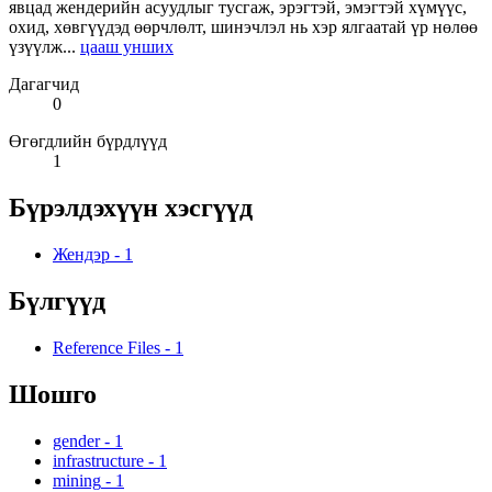
явцад жендерийн асуудлыг тусгаж, эрэгтэй, эмэгтэй хүмүүс,
охид, хөвгүүдэд өөрчлөлт, шинэчлэл нь хэр ялгаатай үр нөлөө
үзүүлж...
цааш унших
Дагагчид
0
Өгөгдлийн бүрдлүүд
1
Бүрэлдэхүүн хэсгүүд
Жендэр
-
1
Бүлгүүд
Reference Files
-
1
Шошго
gender
-
1
infrastructure
-
1
mining
-
1