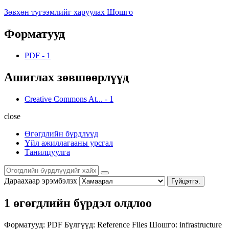
Зөвхөн түгээмлийг харуулах Шошго
Форматууд
PDF
-
1
Ашиглах зөвшөөрлүүд
Creative Commons At...
-
1
close
Өгөгдлийн бүрдлүүд
Үйл ажиллагааны урсгал
Танилцуулга
Дараахаар эрэмбэлэх
Гүйцэтгэ.
1 өгөгдлийн бүрдэл олдлоо
Форматууд:
PDF
Бүлгүүд:
Reference Files
Шошго:
infrastructure