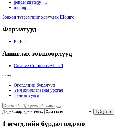
gender strategy
-
1
mining
-
1
Зөвхөн түгээмлийг харуулах Шошго
Форматууд
PDF
-
1
Ашиглах зөвшөөрлүүд
Creative Commons At...
-
1
close
Өгөгдлийн бүрдлүүд
Үйл ажиллагааны урсгал
Танилцуулга
Дараахаар эрэмбэлэх
Гүйцэтгэ.
1 өгөгдлийн бүрдэл олдлоо