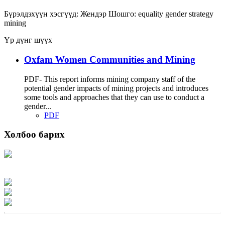
Бүрэлдэхүүн хэсгүүд:
Жендэр
Шошго:
equality
gender strategy
mining
Үр дүнг шүүх
Oxfam Women Communities and Mining
PDF- This report informs mining company staff of the
potential gender impacts of mining projects and introduces
some tools and approaches that they can use to conduct a
gender...
PDF
Холбоо барих
Хаяг: Ашигт малтмал, газрын тосны газар, Монгол Улс, Улаанбаатар хот
15170, Чингэлтэй дүүрэг, Барилгачдын талбай-3, Засгийн газрын XII байр,
баруун жигүүр
Факс: 976-11-310370
Вэб админ: 976-51-263915
Цахим шуудан: info@mrpam.gov.mn