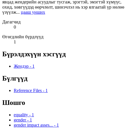
явцад жендерийн асуудлыг тусгаж, эрэгтэй, эмэгтэй хүмүүс,
охид, хөвгүүдэд өөрчлөлт, шинэчлэл нь хэр ялгаатай үр нөлөө
үзүүлж...
цааш унших
Дагагчид
0
Өгөгдлийн бүрдлүүд
1
Бүрэлдэхүүн хэсгүүд
Жендэр
-
1
Бүлгүүд
Reference Files
-
1
Шошго
equality
-
1
gender
-
1
gender impact asses...
-
1