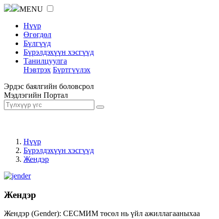
MENU
Нүүр
Өгөгдөл
Бүлгүүд
Бүрэлдэхүүн хэсгүүд
Танилцуулга
Нэвтрэх
Бүртгүүлэх
Эрдэс баялгийн боловсрол
Мэдлэгийн Портал
Нүүр
Бүрэлдэхүүн хэсгүүд
Жендэр
Жендэр
Жендэр (Gender): СЕСМИМ төсөл нь үйл ажиллагааныхаа