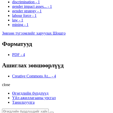
discrimination
-
1
gender impact asses...
-
1
gender strategy
-
1
labour force
-
1
law
-
1
mining
-
1
Зөвхөн түгээмлийг харуулах Шошго
Форматууд
PDF
-
4
Ашиглах зөвшөөрлүүд
Creative Commons At...
-
4
close
Өгөгдлийн бүрдлүүд
Үйл ажиллагааны урсгал
Танилцуулга