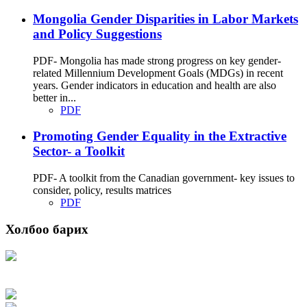
Mongolia Gender Disparities in Labor Markets
and Policy Suggestions
PDF- Mongolia has made strong progress on key gender-
related Millennium Development Goals (MDGs) in recent
years. Gender indicators in education and health are also
better in...
PDF
Promoting Gender Equality in the Extractive
Sector- a Toolkit
PDF- A toolkit from the Canadian government- key issues to
consider, policy, results matrices
PDF
Холбоо барих
Хаяг: Ашигт малтмал, газрын тосны газар, Монгол Улс, Улаанбаатар хот
15170, Чингэлтэй дүүрэг, Барилгачдын талбай-3, Засгийн газрын XII байр,
баруун жигүүр
Факс: 976-11-310370