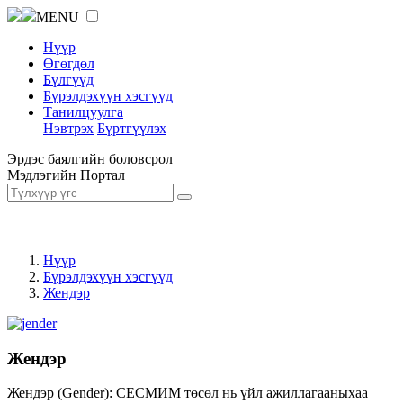
MENU
Нүүр
Өгөгдөл
Бүлгүүд
Бүрэлдэхүүн хэсгүүд
Танилцуулга
Нэвтрэх
Бүртгүүлэх
Эрдэс баялгийн боловсрол
Мэдлэгийн Портал
Нүүр
Бүрэлдэхүүн хэсгүүд
Жендэр
Жендэр
Жендэр (Gender): СЕСМИМ төсөл нь үйл ажиллагааныхаа