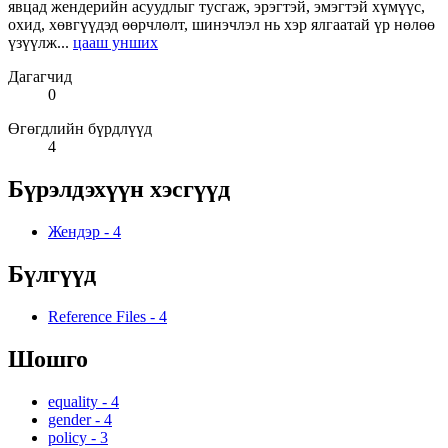
явцад жендерийн асуудлыг тусгаж, эрэгтэй, эмэгтэй хүмүүс,
охид, хөвгүүдэд өөрчлөлт, шинэчлэл нь хэр ялгаатай үр нөлөө
үзүүлж...
цааш унших
Дагагчид
0
Өгөгдлийн бүрдлүүд
4
Бүрэлдэхүүн хэсгүүд
Жендэр
-
4
Бүлгүүд
Reference Files
-
4
Шошго
equality
-
4
gender
-
4
policy
-
3