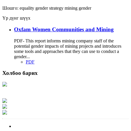
Шошго:
equality
gender strategy
mining
gender
Үр дүнг шүүх
Oxfam Women Communities and Mining
PDF- This report informs mining company staff of the
potential gender impacts of mining projects and introduces
some tools and approaches that they can use to conduct a
gender...
PDF
Холбоо барих
Хаяг: Ашигт малтмал, газрын тосны газар, Монгол Улс, Улаанбаатар хот
15170, Чингэлтэй дүүрэг, Барилгачдын талбай-3, Засгийн газрын XII байр,
баруун жигүүр
Факс: 976-11-310370
Вэб админ: 976-51-263915
Цахим шуудан: info@mrpam.gov.mn