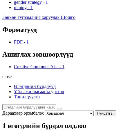
gender strategy
-
1
mining
-
1
Зөвхөн түгээмлийг харуулах Шошго
Форматууд
PDF
-
1
Ашиглах зөвшөөрлүүд
Creative Commons At...
-
1
close
Өгөгдлийн бүрдлүүд
Үйл ажиллагааны урсгал
Танилцуулга
Дараахаар эрэмбэлэх
Гүйцэтгэ.
1 өгөгдлийн бүрдэл олдлоо