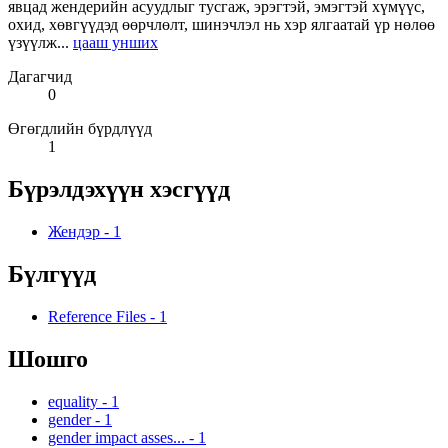
явцад жендерийн асуудлыг тусгаж, эрэгтэй, эмэгтэй хүмүүс,
охид, хөвгүүдэд өөрчлөлт, шинэчлэл нь хэр ялгаатай үр нөлөө
үзүүлж...
цааш унших
Дагагчид
0
Өгөгдлийн бүрдлүүд
1
Бүрэлдэхүүн хэсгүүд
Жендэр
-
1
Бүлгүүд
Reference Files
-
1
Шошго
equality
-
1
gender
-
1
gender impact asses...
-
1