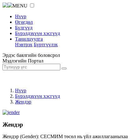
MENU
Нүүр
Өгөгдөл
Бүлгүүд
Бүрэлдэхүүн хэсгүүд
Танилцуулга
Нэвтрэх
Бүртгүүлэх
Эрдэс баялгийн боловсрол
Мэдлэгийн Портал
Нүүр
Бүрэлдэхүүн хэсгүүд
Жендэр
Жендэр
Жендэр (Gender): СЕСМИМ төсөл нь үйл ажиллагааныхаа