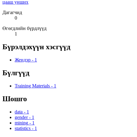
цааш унших
Дагагчид
0
Өгөгдлийн бүрдлүүд
1
Бүрэлдэхүүн хэсгүүд
Жендэр
-
1
Бүлгүүд
Training Materials
-
1
Шошго
data
-
1
gender
-
1
mining
-
1
statistics
-
1