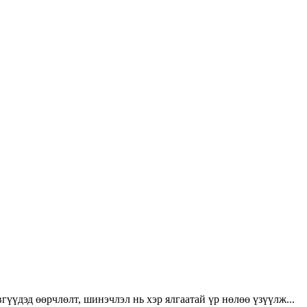
үүдэд өөрчлөлт, шинэчлэл нь хэр ялгаатай үр нөлөө үзүүлж...