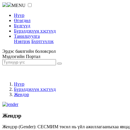
MENU
Нүүр
Өгөгдөл
Бүлгүүд
Бүрэлдэхүүн хэсгүүд
Танилцуулга
Нэвтрэх
Бүртгүүлэх
Эрдэс баялгийн боловсрол
Мэдлэгийн Портал
Нүүр
Бүрэлдэхүүн хэсгүүд
Жендэр
Жендэр
Жендэр (Gender): СЕСМИМ төсөл нь үйл ажиллагааныхаа явцад ж