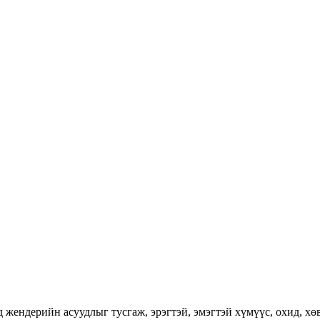
ендерийн асуудлыг тусгаж, эрэгтэй, эмэгтэй хүмүүс, охид, хөвг