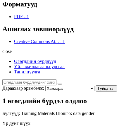
Форматууд
PDF
-
1
Ашиглах зөвшөөрлүүд
Creative Commons At...
-
1
close
Өгөгдлийн бүрдлүүд
Үйл ажиллагааны урсгал
Танилцуулга
Дараахаар эрэмбэлэх
Гүйцэтгэ.
1 өгөгдлийн бүрдэл олдлоо
Бүлгүүд:
Training Materials
Шошго:
data
gender
Үр дүнг шүүх