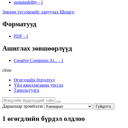
sustainability
-
1
Зөвхөн түгээмлийг харуулах Шошго
Форматууд
PDF
-
1
Ашиглах зөвшөөрлүүд
Creative Commons At...
-
1
close
Өгөгдлийн бүрдлүүд
Үйл ажиллагааны урсгал
Танилцуулга
Дараахаар эрэмбэлэх
Гүйцэтгэ.
1 өгөгдлийн бүрдэл олдлоо