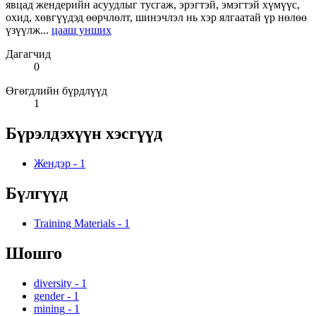
явцад жендерийн асуудлыг тусгаж, эрэгтэй, эмэгтэй хүмүүс,
охид, хөвгүүдэд өөрчлөлт, шинэчлэл нь хэр ялгаатай үр нөлөө
үзүүлж...
цааш унших
Дагагчид
0
Өгөгдлийн бүрдлүүд
1
Бүрэлдэхүүн хэсгүүд
Жендэр
-
1
Бүлгүүд
Training Materials
-
1
Шошго
diversity
-
1
gender
-
1
mining
-
1