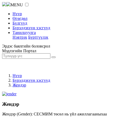
MENU
Нүүр
Өгөгдөл
Бүлгүүд
Бүрэлдэхүүн хэсгүүд
Танилцуулга
Нэвтрэх
Бүртгүүлэх
Эрдэс баялгийн боловсрол
Мэдлэгийн Портал
Нүүр
Бүрэлдэхүүн хэсгүүд
Жендэр
Жендэр
Жендэр (Gender): СЕСМИМ төсөл нь үйл ажиллагааныхаа