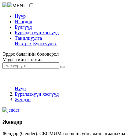
MENU
Нүүр
Өгөгдөл
Бүлгүүд
Бүрэлдэхүүн хэсгүүд
Танилцуулга
Нэвтрэх
Бүртгүүлэх
Эрдэс баялгийн боловсрол
Мэдлэгийн Портал
Нүүр
Бүрэлдэхүүн хэсгүүд
Жендэр
Жендэр
Жендэр (Gender): СЕСМИМ төсөл нь үйл ажиллагааныхаа