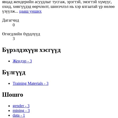
явцад жендерийн асуудлыг тусгаж, эрэгтэй, эмэгтэй хүмүүс,
охид, хөвгүүдэд өөрчлөлт, шинэчлэл нь хэр ялгаатай үр нөлөө
үзүүлж...
цааш унших
Дагагчид
0
Өгөгдлийн бүрдлүүд
3
Бүрэлдэхүүн хэсгүүд
Жендэр
-
3
Бүлгүүд
Training Materials
-
3
Шошго
gender
-
3
mining
-
3
data
-
1