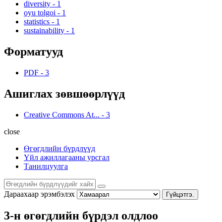
diversity
-
1
oyu tolgoi
-
1
statistics
-
1
sustainability
-
1
Форматууд
PDF
-
3
Ашиглах зөвшөөрлүүд
Creative Commons At...
-
3
close
Өгөгдлийн бүрдлүүд
Үйл ажиллагааны урсгал
Танилцуулга
Дараахаар эрэмбэлэх
Гүйцэтгэ.
3-н өгөгдлийн бүрдэл олдлоо