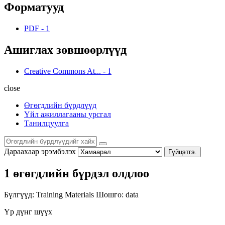
Форматууд
PDF
-
1
Ашиглах зөвшөөрлүүд
Creative Commons At...
-
1
close
Өгөгдлийн бүрдлүүд
Үйл ажиллагааны урсгал
Танилцуулга
Дараахаар эрэмбэлэх
Гүйцэтгэ.
1 өгөгдлийн бүрдэл олдлоо
Бүлгүүд:
Training Materials
Шошго:
data
Үр дүнг шүүх