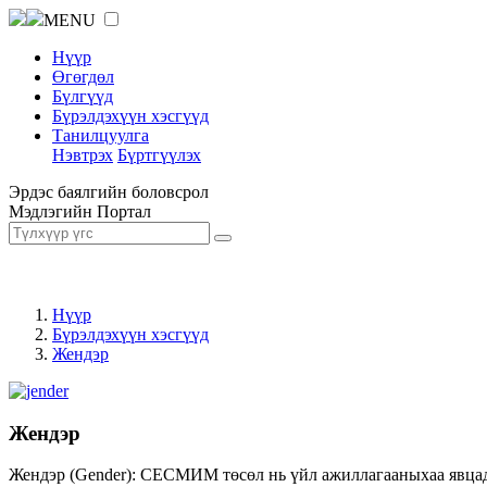
MENU
Нүүр
Өгөгдөл
Бүлгүүд
Бүрэлдэхүүн хэсгүүд
Танилцуулга
Нэвтрэх
Бүртгүүлэх
Эрдэс баялгийн боловсрол
Мэдлэгийн Портал
Нүүр
Бүрэлдэхүүн хэсгүүд
Жендэр
Жендэр
Жендэр (Gender): СЕСМИМ төсөл нь үйл ажиллагааныхаа явцад ж