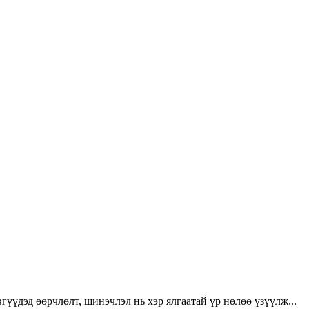
үүдэд өөрчлөлт, шинэчлэл нь хэр ялгаатай үр нөлөө үзүүлж...