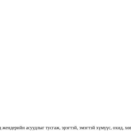
ендерийн асуудлыг тусгаж, эрэгтэй, эмэгтэй хүмүүс, охид, хөвг