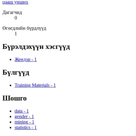
цааш унших
Дагагчид
0
Өгөгдлийн бүрдлүүд
1
Бүрэлдэхүүн хэсгүүд
Жендэр
-
1
Бүлгүүд
Training Materials
-
1
Шошго
data
-
1
gender
-
1
mining
-
1
statistics
-
1