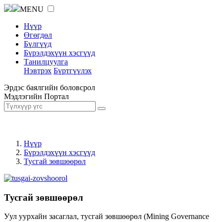
MENU
Нүүр
Өгөгдөл
Бүлгүүд
Бүрэлдэхүүн хэсгүүд
Танилцуулга
Нэвтрэх
Бүртгүүлэх
Эрдэс баялгийн боловсрол
Мэдлэгийн Портал
Нүүр
Бүрэлдэхүүн хэсгүүд
Тусгай зөвшөөрөл
Тусгай зөвшөөрөл
Уул уурхайн засаглал, тусгай зөвшөөрөл (Mining Governance