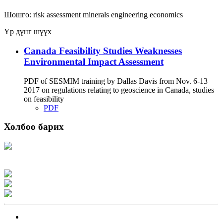
Шошго:
risk assessment
minerals
engineering
economics
Үр дүнг шүүх
Canada Feasibility Studies Weaknesses
Environmental Impact Assessment
PDF of SESMIM training by Dallas Davis from Nov. 6-13
2017 on regulations relating to geoscience in Canada, studies
on feasibility
PDF
Холбоо барих
Хаяг: Ашигт малтмал, газрын тосны газар, Монгол Улс, Улаанбаатар хот
15170, Чингэлтэй дүүрэг, Барилгачдын талбай-3, Засгийн газрын XII байр,
баруун жигүүр
Факс: 976-11-310370
Вэб админ: 976-51-263915
Цахим шуудан: info@mrpam.gov.mn