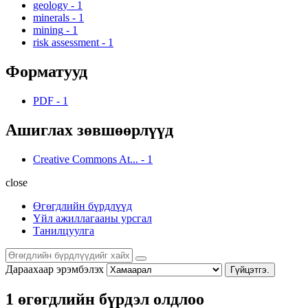
geology
-
1
minerals
-
1
mining
-
1
risk assessment
-
1
Форматууд
PDF
-
1
Ашиглах зөвшөөрлүүд
Creative Commons At...
-
1
close
Өгөгдлийн бүрдлүүд
Үйл ажиллагааны урсгал
Танилцуулга
Дараахаар эрэмбэлэх
Гүйцэтгэ.
1 өгөгдлийн бүрдэл олдлоо