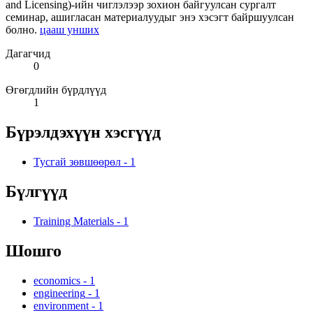
and Licensing)-ийн чиглэлээр зохион байгуулсан сургалт
семинар, ашигласан материалуудыг энэ хэсэгт байршуулсан
болно.
цааш унших
Дагагчид
0
Өгөгдлийн бүрдлүүд
1
Бүрэлдэхүүн хэсгүүд
Тусгай зөвшөөрөл
-
1
Бүлгүүд
Training Materials
-
1
Шошго
economics
-
1
engineering
-
1
environment
-
1