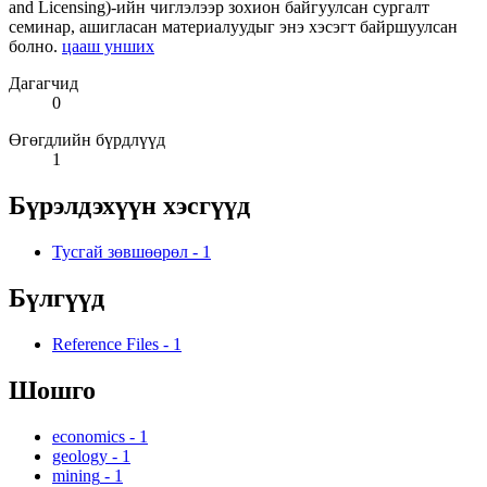
and Licensing)-ийн чиглэлээр зохион байгуулсан сургалт
семинар, ашигласан материалуудыг энэ хэсэгт байршуулсан
болно.
цааш унших
Дагагчид
0
Өгөгдлийн бүрдлүүд
1
Бүрэлдэхүүн хэсгүүд
Тусгай зөвшөөрөл
-
1
Бүлгүүд
Reference Files
-
1
Шошго
economics
-
1
geology
-
1
mining
-
1