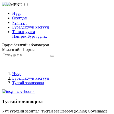
MENU
Нүүр
Өгөгдөл
Бүлгүүд
Бүрэлдэхүүн хэсгүүд
Танилцуулга
Нэвтрэх
Бүртгүүлэх
Эрдэс баялгийн боловсрол
Мэдлэгийн Портал
Нүүр
Бүрэлдэхүүн хэсгүүд
Тусгай зөвшөөрөл
Тусгай зөвшөөрөл
Уул уурхайн засаглал, тусгай зөвшөөрөл (Mining Governance