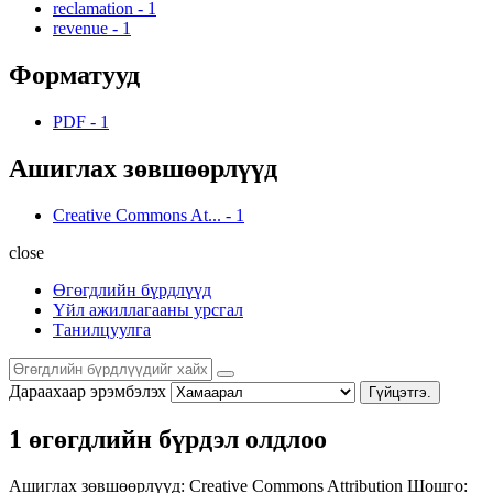
reclamation
-
1
revenue
-
1
Форматууд
PDF
-
1
Ашиглах зөвшөөрлүүд
Creative Commons At...
-
1
close
Өгөгдлийн бүрдлүүд
Үйл ажиллагааны урсгал
Танилцуулга
Дараахаар эрэмбэлэх
Гүйцэтгэ.
1 өгөгдлийн бүрдэл олдлоо
Ашиглах зөвшөөрлүүд:
Creative Commons Attribution
Шошго: