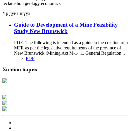
reclamation
geology
economics
Үр дүнг шүүх
Guide to Development of a Mine Feasibility
Study New Brunswick
PDF- The following is intended as a guide to the creation of a
MFR as per the legislative requirements of the province of
New Brunswick (Mining Act M-14.1, General Regulation...
PDF
Холбоо барих
Хаяг: Ашигт малтмал, газрын тосны газар, Монгол Улс, Улаанбаатар хот
15170, Чингэлтэй дүүрэг, Барилгачдын талбай-3, Засгийн газрын XII байр,
баруун жигүүр
Факс: 976-11-310370
Вэб админ: 976-51-263915
Цахим шуудан: info@mrpam.gov.mn