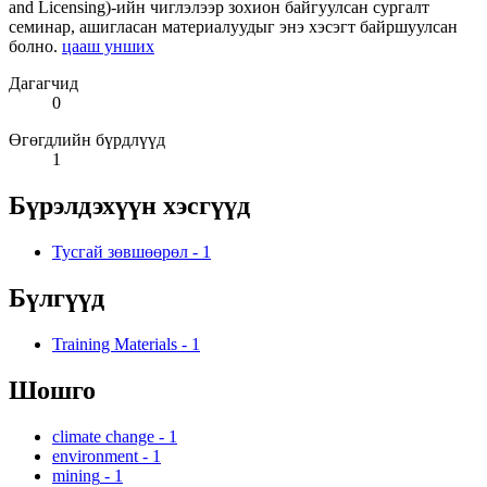
and Licensing)-ийн чиглэлээр зохион байгуулсан сургалт
семинар, ашигласан материалуудыг энэ хэсэгт байршуулсан
болно.
цааш унших
Дагагчид
0
Өгөгдлийн бүрдлүүд
1
Бүрэлдэхүүн хэсгүүд
Тусгай зөвшөөрөл
-
1
Бүлгүүд
Training Materials
-
1
Шошго
climate change
-
1
environment
-
1
mining
-
1