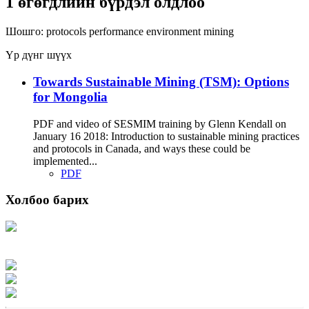
1 өгөгдлийн бүрдэл олдлоо
Шошго:
protocols
performance
environment
mining
Үр дүнг шүүх
Towards Sustainable Mining (TSM): Options
for Mongolia
PDF and video of SESMIM training by Glenn Kendall on
January 16 2018: Introduction to sustainable mining practices
and protocols in Canada, and ways these could be
implemented...
PDF
Холбоо барих
Хаяг: Ашигт малтмал, газрын тосны газар, Монгол Улс, Улаанбаатар хот
15170, Чингэлтэй дүүрэг, Барилгачдын талбай-3, Засгийн газрын XII байр,
баруун жигүүр
Факс: 976-11-310370
Вэб админ: 976-51-263915
Цахим шуудан: info@mrpam.gov.mn