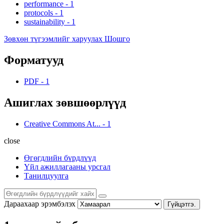
performance
-
1
protocols
-
1
sustainability
-
1
Зөвхөн түгээмлийг харуулах Шошго
Форматууд
PDF
-
1
Ашиглах зөвшөөрлүүд
Creative Commons At...
-
1
close
Өгөгдлийн бүрдлүүд
Үйл ажиллагааны урсгал
Танилцуулга
Дараахаар эрэмбэлэх
Гүйцэтгэ.