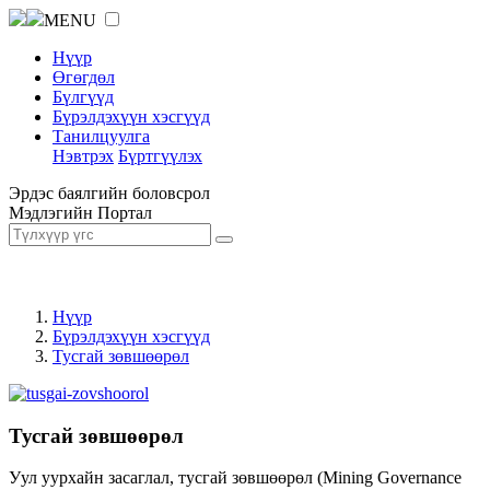
MENU
Нүүр
Өгөгдөл
Бүлгүүд
Бүрэлдэхүүн хэсгүүд
Танилцуулга
Нэвтрэх
Бүртгүүлэх
Эрдэс баялгийн боловсрол
Мэдлэгийн Портал
Нүүр
Бүрэлдэхүүн хэсгүүд
Тусгай зөвшөөрөл
Тусгай зөвшөөрөл
Уул уурхайн засаглал, тусгай зөвшөөрөл (Mining Governance