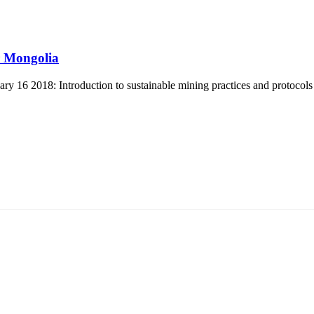
r Mongolia
 16 2018: Introduction to sustainable mining practices and protocols
5170, Чингэлтэй дүүрэг, Барилгачдын талбай-3, Засгийн газрын XII байр, бару