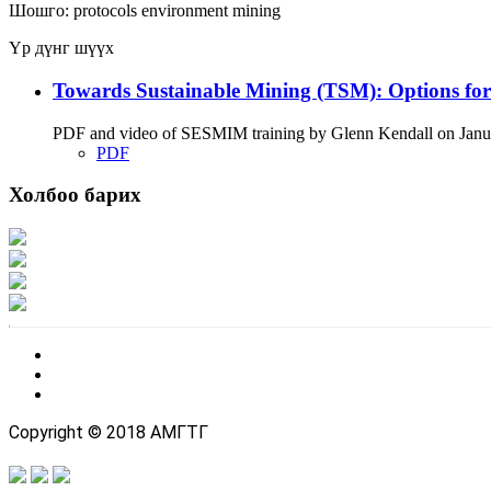
Шошго:
protocols
environment
mining
Үр дүнг шүүх
Towards Sustainable Mining (TSM): Options fo
PDF and video of SESMIM training by Glenn Kendall on January
PDF
Холбоо барих
Хаяг: Ашигт малтмал, газрын тосны газар, Монгол Улс, Улаанбаатар хот 1
Факс: 976-11-310370
Вэб админ: 976-51-263915
Цахим шуудан: info@mrpam.gov.mn
Copyright © 2018 АМГТГ