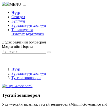
MENU
Нүүр
Өгөгдөл
Бүлгүүд
Бүрэлдэхүүн хэсгүүд
Танилцуулга
Нэвтрэх
Бүртгүүлэх
Эрдэс баялгийн боловсрол
Мэдлэгийн Портал
Нүүр
Бүрэлдэхүүн хэсгүүд
Тусгай зөвшөөрөл
Тусгай зөвшөөрөл
Уул уурхайн засаглал, тусгай зөвшөөрөл (Mining Governance an