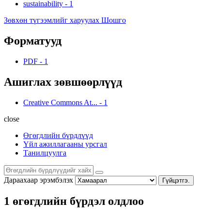
sustainability
-
1
Зөвхөн түгээмлийг харуулах Шошго
Форматууд
PDF
-
1
Ашиглах зөвшөөрлүүд
Creative Commons At...
-
1
close
Өгөгдлийн бүрдлүүд
Үйл ажиллагааны урсгал
Танилцуулга
Дараахаар эрэмбэлэх
Гүйцэтгэ.
1 өгөгдлийн бүрдэл олдлоо