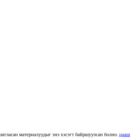
 ашигласан материалуудыг энэ хэсэгт байршуулсан болно.
цааш