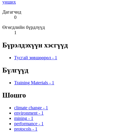
унших
Дагагчид
0
Өгөгдлийн бүрдлүүд
1
Бүрэлдэхүүн хэсгүүд
Тусгай зөвшөөрөл
-
1
Бүлгүүд
Training Materials
-
1
Шошго
climate change
-
1
environment
-
1
mining
-
1
performance
-
1
protocols
-
1