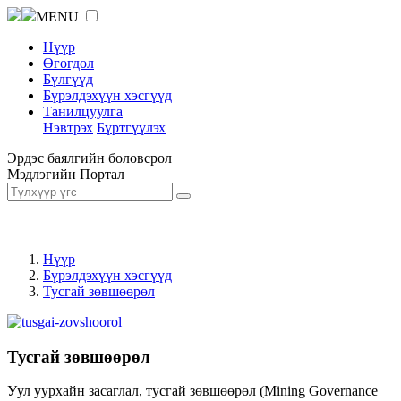
MENU
Нүүр
Өгөгдөл
Бүлгүүд
Бүрэлдэхүүн хэсгүүд
Танилцуулга
Нэвтрэх
Бүртгүүлэх
Эрдэс баялгийн боловсрол
Мэдлэгийн Портал
Нүүр
Бүрэлдэхүүн хэсгүүд
Тусгай зөвшөөрөл
Тусгай зөвшөөрөл
Уул уурхайн засаглал, тусгай зөвшөөрөл (Mining Governance