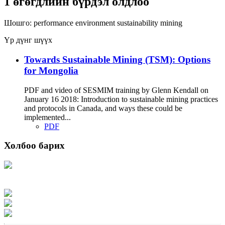
1 өгөгдлийн бүрдэл олдлоо
Шошго:
performance
environment
sustainability
mining
Үр дүнг шүүх
Towards Sustainable Mining (TSM): Options
for Mongolia
PDF and video of SESMIM training by Glenn Kendall on
January 16 2018: Introduction to sustainable mining practices
and protocols in Canada, and ways these could be
implemented...
PDF
Холбоо барих
Хаяг: Ашигт малтмал, газрын тосны газар, Монгол Улс, Улаанбаатар хот
15170, Чингэлтэй дүүрэг, Барилгачдын талбай-3, Засгийн газрын XII байр,
баруун жигүүр
Факс: 976-11-310370
Вэб админ: 976-51-263915
Цахим шуудан: info@mrpam.gov.mn