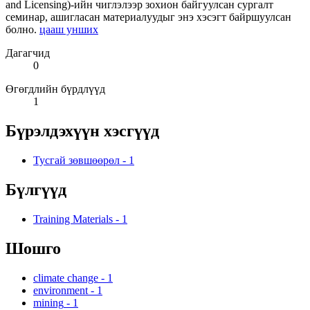
and Licensing)-ийн чиглэлээр зохион байгуулсан сургалт
семинар, ашигласан материалуудыг энэ хэсэгт байршуулсан
болно.
цааш унших
Дагагчид
0
Өгөгдлийн бүрдлүүд
1
Бүрэлдэхүүн хэсгүүд
Тусгай зөвшөөрөл
-
1
Бүлгүүд
Training Materials
-
1
Шошго
climate change
-
1
environment
-
1
mining
-
1