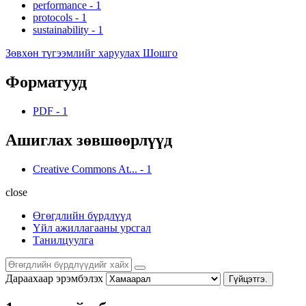
performance
-
1
protocols
-
1
sustainability
-
1
Зөвхөн түгээмлийг харуулах Шошго
Форматууд
PDF
-
1
Ашиглах зөвшөөрлүүд
Creative Commons At...
-
1
close
Өгөгдлийн бүрдлүүд
Үйл ажиллагааны урсгал
Танилцуулга
Дараахаар эрэмбэлэх
Гүйцэтгэ.