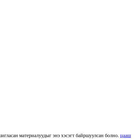
 ашигласан материалуудыг энэ хэсэгт байршуулсан болно.
цааш