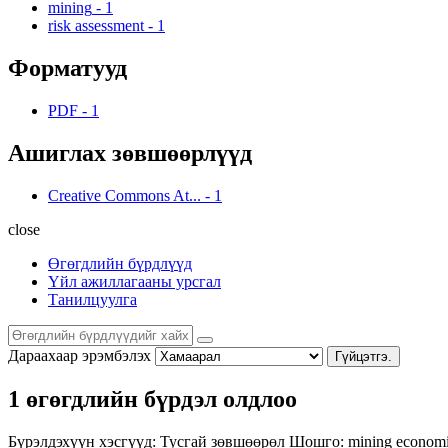
mining
-
1
risk assessment
-
1
Форматууд
PDF
-
1
Ашиглах зөвшөөрлүүд
Creative Commons At...
-
1
close
Өгөгдлийн бүрдлүүд
Үйл ажиллагааны урсгал
Танилцуулга
Дараахаар эрэмбэлэх
Гүйцэтгэ.
1 өгөгдлийн бүрдэл олдлоо
Бүрэлдэхүүн хэсгүүд:
Тусгай зөвшөөрөл
Шошго:
mining
econom