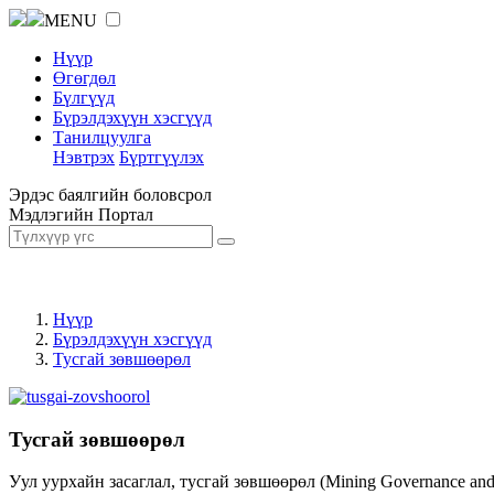
MENU
Нүүр
Өгөгдөл
Бүлгүүд
Бүрэлдэхүүн хэсгүүд
Танилцуулга
Нэвтрэх
Бүртгүүлэх
Эрдэс баялгийн боловсрол
Мэдлэгийн Портал
Нүүр
Бүрэлдэхүүн хэсгүүд
Тусгай зөвшөөрөл
Тусгай зөвшөөрөл
Уул уурхайн засаглал, тусгай зөвшөөрөл (Mining Governance an