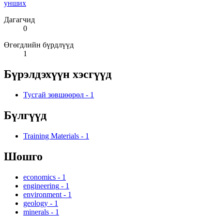
унших
Дагагчид
0
Өгөгдлийн бүрдлүүд
1
Бүрэлдэхүүн хэсгүүд
Тусгай зөвшөөрөл
-
1
Бүлгүүд
Training Materials
-
1
Шошго
economics
-
1
engineering
-
1
environment
-
1
geology
-
1
minerals
-
1