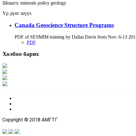
Шошго:
minerals
policy
geology
Үр дүнг шүүх
Canada Geoscience Structure Programs
PDF of SESMIM training by Dallas Davis from Nov. 6-13 2017
PDF
Холбоо барих
Хаяг: Ашигт малтмал, газрын тосны газар, Монгол Улс, Улаанбаатар хот 1
Факс: 976-11-310370
Вэб админ: 976-51-263915
Цахим шуудан: info@mrpam.gov.mn
Copyright © 2018 АМГТГ