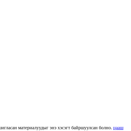
 ашигласан материалуудыг энэ хэсэгт байршуулсан болно.
цааш