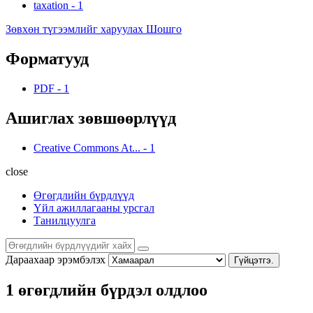
taxation
-
1
Зөвхөн түгээмлийг харуулах Шошго
Форматууд
PDF
-
1
Ашиглах зөвшөөрлүүд
Creative Commons At...
-
1
close
Өгөгдлийн бүрдлүүд
Үйл ажиллагааны урсгал
Танилцуулга
Дараахаар эрэмбэлэх
Гүйцэтгэ.
1 өгөгдлийн бүрдэл олдлоо