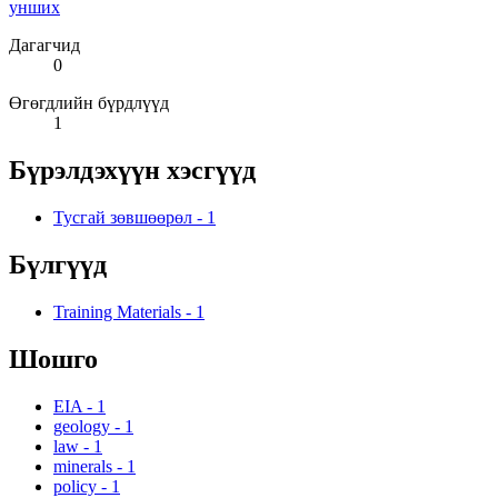
унших
Дагагчид
0
Өгөгдлийн бүрдлүүд
1
Бүрэлдэхүүн хэсгүүд
Тусгай зөвшөөрөл
-
1
Бүлгүүд
Training Materials
-
1
Шошго
EIA
-
1
geology
-
1
law
-
1
minerals
-
1
policy
-
1