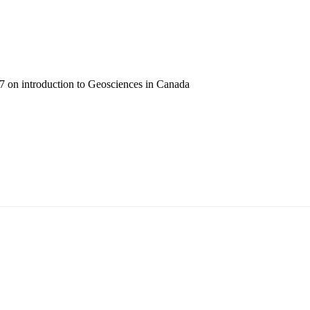
 on introduction to Geosciences in Canada
5170, Чингэлтэй дүүрэг, Барилгачдын талбай-3, Засгийн газрын XII байр, бару