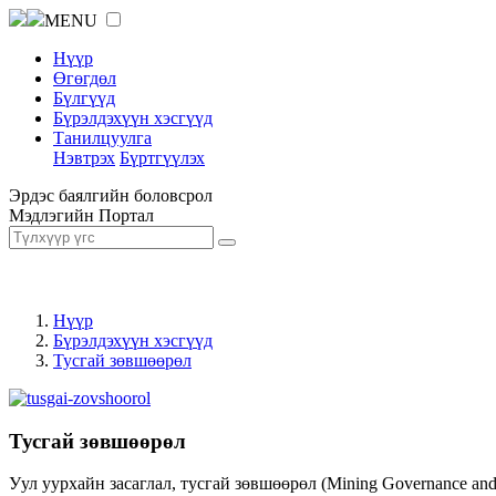
MENU
Нүүр
Өгөгдөл
Бүлгүүд
Бүрэлдэхүүн хэсгүүд
Танилцуулга
Нэвтрэх
Бүртгүүлэх
Эрдэс баялгийн боловсрол
Мэдлэгийн Портал
Нүүр
Бүрэлдэхүүн хэсгүүд
Тусгай зөвшөөрөл
Тусгай зөвшөөрөл
Уул уурхайн засаглал, тусгай зөвшөөрөл (Mining Governance an