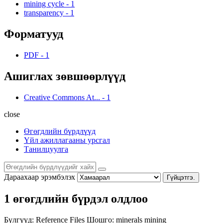
mining cycle
-
1
transparency
-
1
Форматууд
PDF
-
1
Ашиглах зөвшөөрлүүд
Creative Commons At...
-
1
close
Өгөгдлийн бүрдлүүд
Үйл ажиллагааны урсгал
Танилцуулга
Дараахаар эрэмбэлэх
Гүйцэтгэ.
1 өгөгдлийн бүрдэл олдлоо
Бүлгүүд:
Reference Files
Шошго:
minerals
mining