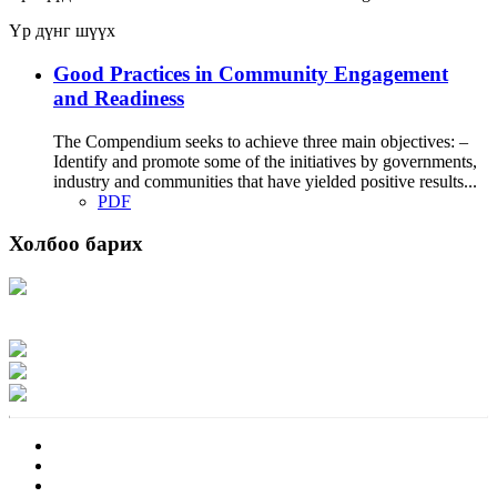
Үр дүнг шүүх
Good Practices in Community Engagement
and Readiness
The Compendium seeks to achieve three main objectives: –
Identify and promote some of the initiatives by governments,
industry and communities that have yielded positive results...
PDF
Холбоо барих
Хаяг: Ашигт малтмал, газрын тосны газар, Монгол Улс, Улаанбаатар хот
15170, Чингэлтэй дүүрэг, Барилгачдын талбай-3, Засгийн газрын XII байр,
баруун жигүүр
Факс: 976-11-310370
Вэб админ: 976-51-263915
Цахим шуудан: info@mrpam.gov.mn