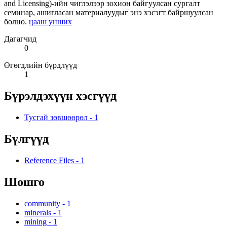
and Licensing)-ийн чиглэлээр зохион байгуулсан сургалт
семинар, ашигласан материалуудыг энэ хэсэгт байршуулсан
болно.
цааш унших
Дагагчид
0
Өгөгдлийн бүрдлүүд
1
Бүрэлдэхүүн хэсгүүд
Тусгай зөвшөөрөл
-
1
Бүлгүүд
Reference Files
-
1
Шошго
community
-
1
minerals
-
1
mining
-
1