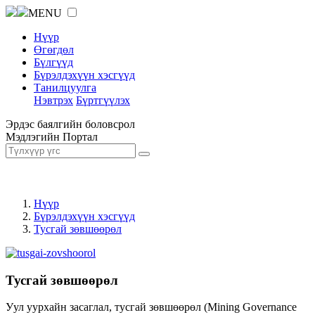
MENU
Нүүр
Өгөгдөл
Бүлгүүд
Бүрэлдэхүүн хэсгүүд
Танилцуулга
Нэвтрэх
Бүртгүүлэх
Эрдэс баялгийн боловсрол
Мэдлэгийн Портал
Нүүр
Бүрэлдэхүүн хэсгүүд
Тусгай зөвшөөрөл
Тусгай зөвшөөрөл
Уул уурхайн засаглал, тусгай зөвшөөрөл (Mining Governance