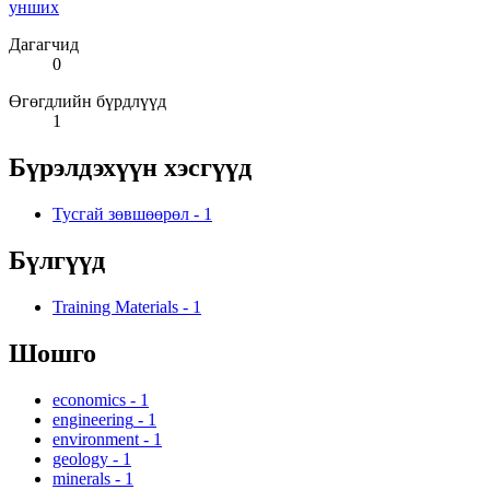
унших
Дагагчид
0
Өгөгдлийн бүрдлүүд
1
Бүрэлдэхүүн хэсгүүд
Тусгай зөвшөөрөл
-
1
Бүлгүүд
Training Materials
-
1
Шошго
economics
-
1
engineering
-
1
environment
-
1
geology
-
1
minerals
-
1