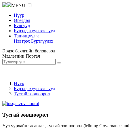
MENU
Нүүр
Өгөгдөл
Бүлгүүд
Бүрэлдэхүүн хэсгүүд
Танилцуулга
Нэвтрэх
Бүртгүүлэх
Эрдэс баялгийн боловсрол
Мэдлэгийн Портал
Нүүр
Бүрэлдэхүүн хэсгүүд
Тусгай зөвшөөрөл
Тусгай зөвшөөрөл
Уул уурхайн засаглал, тусгай зөвшөөрөл (Mining Governance an