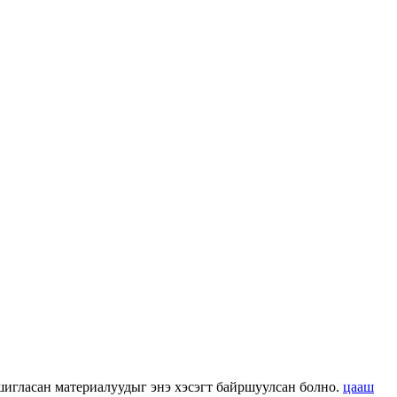
 ашигласан материалуудыг энэ хэсэгт байршуулсан болно.
цааш