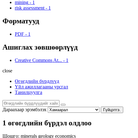
mining
-
1
risk assessment
-
1
Форматууд
PDF
-
1
Ашиглах зөвшөөрлүүд
Creative Commons At...
-
1
close
Өгөгдлийн бүрдлүүд
Үйл ажиллагааны урсгал
Танилцуулга
Дараахаар эрэмбэлэх
Гүйцэтгэ.
1 өгөгдлийн бүрдэл олдлоо
Шошго:
minerals
geology
economics