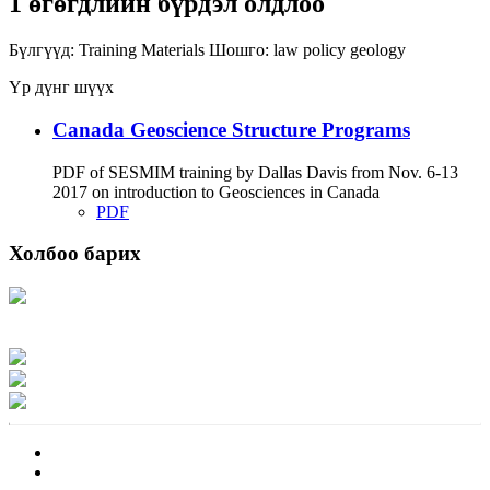
1 өгөгдлийн бүрдэл олдлоо
Бүлгүүд:
Training Materials
Шошго:
law
policy
geology
Үр дүнг шүүх
Canada Geoscience Structure Programs
PDF of SESMIM training by Dallas Davis from Nov. 6-13
2017 on introduction to Geosciences in Canada
PDF
Холбоо барих
Хаяг: Ашигт малтмал, газрын тосны газар, Монгол Улс, Улаанбаатар хот
15170, Чингэлтэй дүүрэг, Барилгачдын талбай-3, Засгийн газрын XII байр,
баруун жигүүр
Факс: 976-11-310370
Вэб админ: 976-51-263915
Цахим шуудан: info@mrpam.gov.mn