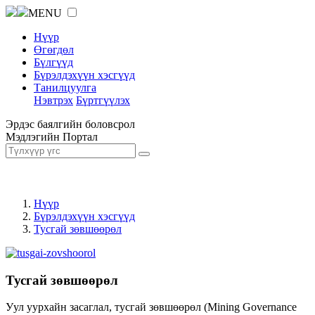
MENU
Нүүр
Өгөгдөл
Бүлгүүд
Бүрэлдэхүүн хэсгүүд
Танилцуулга
Нэвтрэх
Бүртгүүлэх
Эрдэс баялгийн боловсрол
Мэдлэгийн Портал
Нүүр
Бүрэлдэхүүн хэсгүүд
Тусгай зөвшөөрөл
Тусгай зөвшөөрөл
Уул уурхайн засаглал, тусгай зөвшөөрөл (Mining Governance