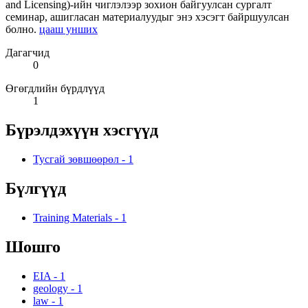
and Licensing)-ийн чиглэлээр зохион байгуулсан сургалт
семинар, ашигласан материалуудыг энэ хэсэгт байршуулсан
болно.
цааш унших
Дагагчид
0
Өгөгдлийн бүрдлүүд
1
Бүрэлдэхүүн хэсгүүд
Тусгай зөвшөөрөл
-
1
Бүлгүүд
Training Materials
-
1
Шошго
EIA
-
1
geology
-
1
law
-
1