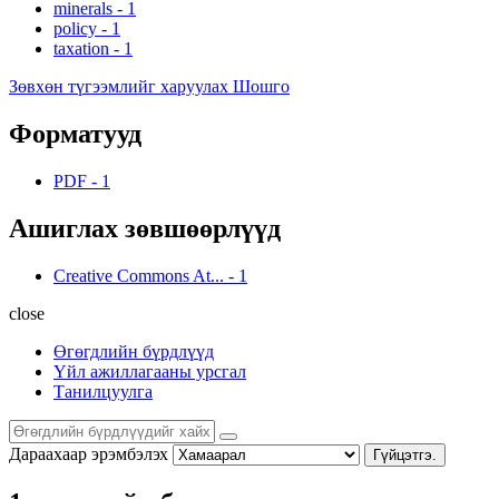
minerals
-
1
policy
-
1
taxation
-
1
Зөвхөн түгээмлийг харуулах Шошго
Форматууд
PDF
-
1
Ашиглах зөвшөөрлүүд
Creative Commons At...
-
1
close
Өгөгдлийн бүрдлүүд
Үйл ажиллагааны урсгал
Танилцуулга
Дараахаар эрэмбэлэх
Гүйцэтгэ.