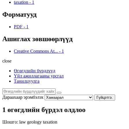
taxation
-
1
Форматууд
PDF
-
1
Ашиглах зөвшөөрлүүд
Creative Commons At...
-
1
close
Өгөгдлийн бүрдлүүд
Үйл ажиллагааны урсгал
Танилцуулга
Дараахаар эрэмбэлэх
Гүйцэтгэ.
1 өгөгдлийн бүрдэл олдлоо
Шошго:
law
geology
taxation