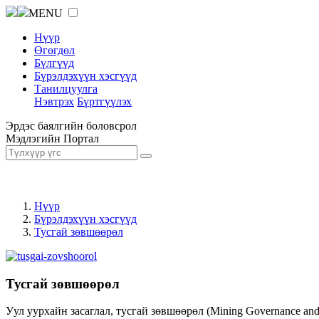
MENU
Нүүр
Өгөгдөл
Бүлгүүд
Бүрэлдэхүүн хэсгүүд
Танилцуулга
Нэвтрэх
Бүртгүүлэх
Эрдэс баялгийн боловсрол
Мэдлэгийн Портал
Нүүр
Бүрэлдэхүүн хэсгүүд
Тусгай зөвшөөрөл
Тусгай зөвшөөрөл
Уул уурхайн засаглал, тусгай зөвшөөрөл (Mining Governance an