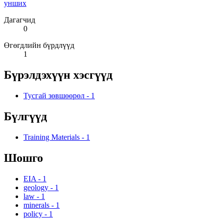
унших
Дагагчид
0
Өгөгдлийн бүрдлүүд
1
Бүрэлдэхүүн хэсгүүд
Тусгай зөвшөөрөл
-
1
Бүлгүүд
Training Materials
-
1
Шошго
EIA
-
1
geology
-
1
law
-
1
minerals
-
1
policy
-
1