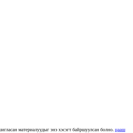
 ашигласан материалуудыг энэ хэсэгт байршуулсан болно.
цааш