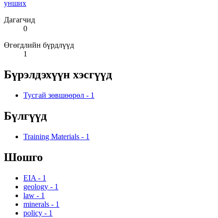
унших
Дагагчид
0
Өгөгдлийн бүрдлүүд
1
Бүрэлдэхүүн хэсгүүд
Тусгай зөвшөөрөл
-
1
Бүлгүүд
Training Materials
-
1
Шошго
EIA
-
1
geology
-
1
law
-
1
minerals
-
1
policy
-
1