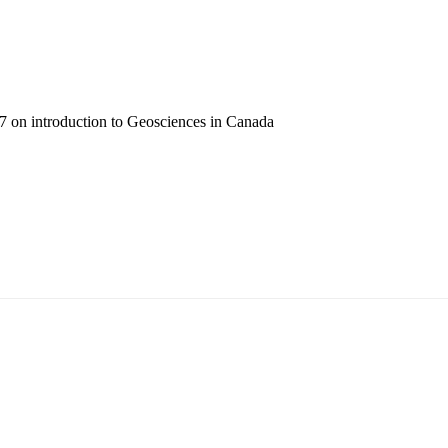
 on introduction to Geosciences in Canada
5170, Чингэлтэй дүүрэг, Барилгачдын талбай-3, Засгийн газрын XII байр, бару