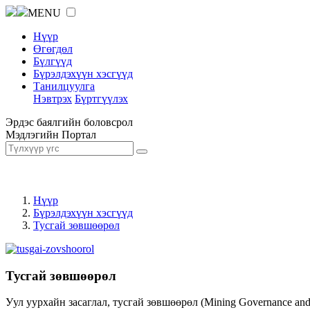
MENU
Нүүр
Өгөгдөл
Бүлгүүд
Бүрэлдэхүүн хэсгүүд
Танилцуулга
Нэвтрэх
Бүртгүүлэх
Эрдэс баялгийн боловсрол
Мэдлэгийн Портал
Нүүр
Бүрэлдэхүүн хэсгүүд
Тусгай зөвшөөрөл
Тусгай зөвшөөрөл
Уул уурхайн засаглал, тусгай зөвшөөрөл (Mining Governance an