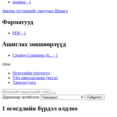
taxation
-
1
Зөвхөн түгээмлийг харуулах Шошго
Форматууд
PDF
-
1
Ашиглах зөвшөөрлүүд
Creative Commons At...
-
1
close
Өгөгдлийн бүрдлүүд
Үйл ажиллагааны урсгал
Танилцуулга
Дараахаар эрэмбэлэх
Гүйцэтгэ.
1 өгөгдлийн бүрдэл олдлоо