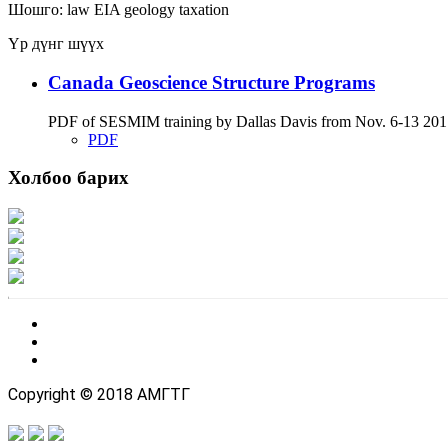
Шошго:
law
EIA
geology
taxation
Үр дүнг шүүх
Canada Geoscience Structure Programs
PDF of SESMIM training by Dallas Davis from Nov. 6-13 2017
PDF
Холбоо барих
Хаяг: Ашигт малтмал, газрын тосны газар, Монгол Улс, Улаанбаатар хот 1
Факс: 976-11-310370
Вэб админ: 976-51-263915
Цахим шуудан: info@mrpam.gov.mn
Copyright © 2018 АМГТГ