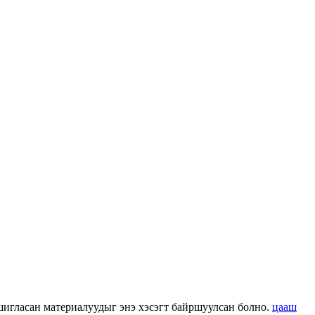
 ашигласан материалуудыг энэ хэсэгт байршуулсан болно.
цааш