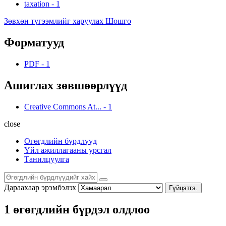
taxation
-
1
Зөвхөн түгээмлийг харуулах Шошго
Форматууд
PDF
-
1
Ашиглах зөвшөөрлүүд
Creative Commons At...
-
1
close
Өгөгдлийн бүрдлүүд
Үйл ажиллагааны урсгал
Танилцуулга
Дараахаар эрэмбэлэх
Гүйцэтгэ.
1 өгөгдлийн бүрдэл олдлоо