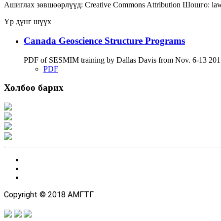
Ашиглах зөвшөөрлүүд:
Creative Commons Attribution
Шошго:
la
Үр дүнг шүүх
Canada Geoscience Structure Programs
PDF of SESMIM training by Dallas Davis from Nov. 6-13 2017
PDF
Холбоо барих
Хаяг: Ашигт малтмал, газрын тосны газар, Монгол Улс, Улаанбаатар хот 1
Факс: 976-11-310370
Вэб админ: 976-51-263915
Цахим шуудан: info@mrpam.gov.mn
Copyright © 2018 АМГТГ