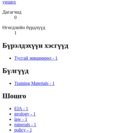
унших
Дагагчид
0
Өгөгдлийн бүрдлүүд
1
Бүрэлдэхүүн хэсгүүд
Тусгай зөвшөөрөл
-
1
Бүлгүүд
Training Materials
-
1
Шошго
EIA
-
1
geology
-
1
law
-
1
minerals
-
1
policy
-
1