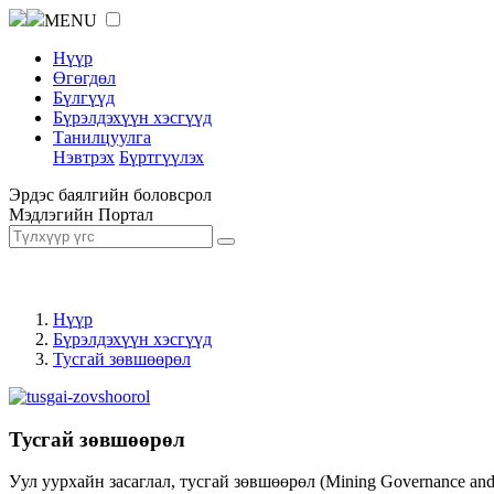
MENU
Нүүр
Өгөгдөл
Бүлгүүд
Бүрэлдэхүүн хэсгүүд
Танилцуулга
Нэвтрэх
Бүртгүүлэх
Эрдэс баялгийн боловсрол
Мэдлэгийн Портал
Нүүр
Бүрэлдэхүүн хэсгүүд
Тусгай зөвшөөрөл
Тусгай зөвшөөрөл
Уул уурхайн засаглал, тусгай зөвшөөрөл (Mining Governance an