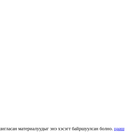
 ашигласан материалуудыг энэ хэсэгт байршуулсан болно.
цааш