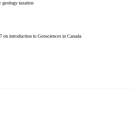
w
geology
taxation
 on introduction to Geosciences in Canada
5170, Чингэлтэй дүүрэг, Барилгачдын талбай-3, Засгийн газрын XII байр, бару