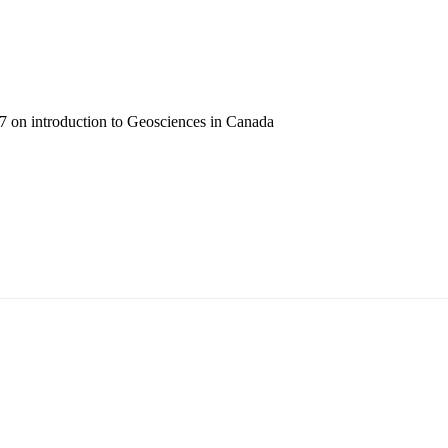
 on introduction to Geosciences in Canada
5170, Чингэлтэй дүүрэг, Барилгачдын талбай-3, Засгийн газрын XII байр, бару