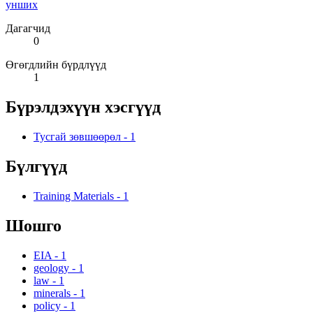
унших
Дагагчид
0
Өгөгдлийн бүрдлүүд
1
Бүрэлдэхүүн хэсгүүд
Тусгай зөвшөөрөл
-
1
Бүлгүүд
Training Materials
-
1
Шошго
EIA
-
1
geology
-
1
law
-
1
minerals
-
1
policy
-
1