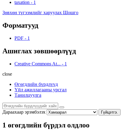
taxation
-
1
Зөвхөн түгээмлийг харуулах Шошго
Форматууд
PDF
-
1
Ашиглах зөвшөөрлүүд
Creative Commons At...
-
1
close
Өгөгдлийн бүрдлүүд
Үйл ажиллагааны урсгал
Танилцуулга
Дараахаар эрэмбэлэх
Гүйцэтгэ.
1 өгөгдлийн бүрдэл олдлоо