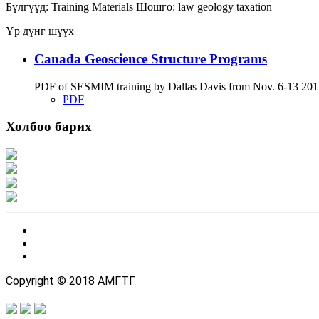
Бүлгүүд:
Training Materials
Шошго:
law
geology
taxation
Үр дүнг шүүх
Canada Geoscience Structure Programs
PDF of SESMIM training by Dallas Davis from Nov. 6-13 2017
PDF
Холбоо барих
Хаяг: Ашигт малтмал, газрын тосны газар, Монгол Улс, Улаанбаатар хот 1
Факс: 976-11-310370
Вэб админ: 976-51-263915
Цахим шуудан: info@mrpam.gov.mn
Copyright © 2018 АМГТГ