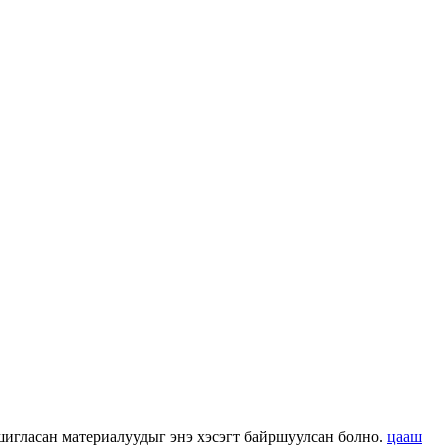
 ашигласан материалуудыг энэ хэсэгт байршуулсан болно.
цааш