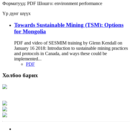
Форматууд:
PDF
Шошго:
environment
performance
Үр дүнг шүүх
Towards Sustainable Mining (TSM): Options
for Mongolia
PDF and video of SESMIM training by Glenn Kendall on
January 16 2018: Introduction to sustainable mining practices
and protocols in Canada, and ways these could be
implemented...
PDF
Холбоо барих
Хаяг: Ашигт малтмал, газрын тосны газар, Монгол Улс, Улаанбаатар хот
15170, Чингэлтэй дүүрэг, Барилгачдын талбай-3, Засгийн газрын XII байр,
баруун жигүүр
Факс: 976-11-310370
Вэб админ: 976-51-263915
Цахим шуудан: info@mrpam.gov.mn