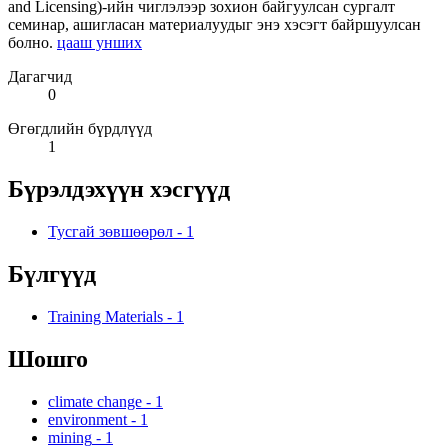
and Licensing)-ийн чиглэлээр зохион байгуулсан сургалт
семинар, ашигласан материалуудыг энэ хэсэгт байршуулсан
болно.
цааш унших
Дагагчид
0
Өгөгдлийн бүрдлүүд
1
Бүрэлдэхүүн хэсгүүд
Тусгай зөвшөөрөл
-
1
Бүлгүүд
Training Materials
-
1
Шошго
climate change
-
1
environment
-
1
mining
-
1