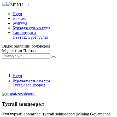
MENU
Нүүр
Өгөгдөл
Бүлгүүд
Бүрэлдэхүүн хэсгүүд
Танилцуулга
Нэвтрэх
Бүртгүүлэх
Эрдэс баялгийн боловсрол
Мэдлэгийн Портал
Нүүр
Бүрэлдэхүүн хэсгүүд
Тусгай зөвшөөрөл
Тусгай зөвшөөрөл
Уул уурхайн засаглал, тусгай зөвшөөрөл (Mining Governance