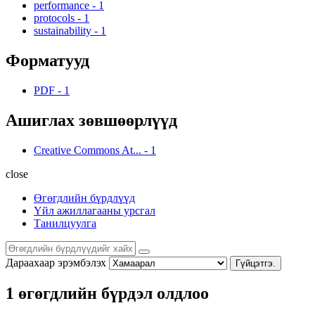
performance
-
1
protocols
-
1
sustainability
-
1
Форматууд
PDF
-
1
Ашиглах зөвшөөрлүүд
Creative Commons At...
-
1
close
Өгөгдлийн бүрдлүүд
Үйл ажиллагааны урсгал
Танилцуулга
Дараахаар эрэмбэлэх
Гүйцэтгэ.
1 өгөгдлийн бүрдэл олдлоо