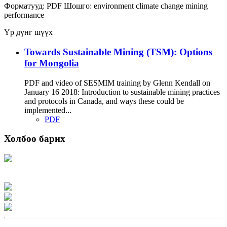
Форматууд:
PDF
Шошго:
environment
climate change
mining
performance
Үр дүнг шүүх
Towards Sustainable Mining (TSM): Options
for Mongolia
PDF and video of SESMIM training by Glenn Kendall on
January 16 2018: Introduction to sustainable mining practices
and protocols in Canada, and ways these could be
implemented...
PDF
Холбоо барих
Хаяг: Ашигт малтмал, газрын тосны газар, Монгол Улс, Улаанбаатар хот
15170, Чингэлтэй дүүрэг, Барилгачдын талбай-3, Засгийн газрын XII байр,
баруун жигүүр
Факс: 976-11-310370
Вэб админ: 976-51-263915
Цахим шуудан: info@mrpam.gov.mn