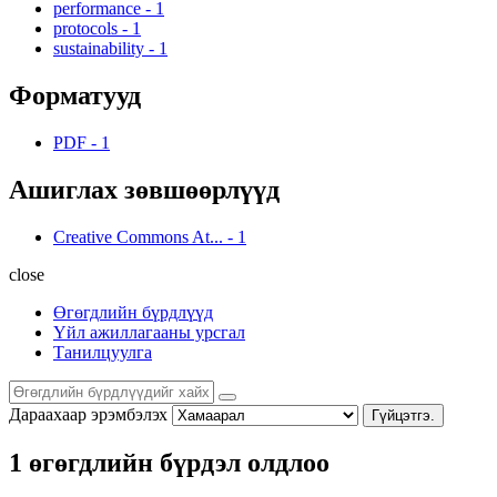
performance
-
1
protocols
-
1
sustainability
-
1
Форматууд
PDF
-
1
Ашиглах зөвшөөрлүүд
Creative Commons At...
-
1
close
Өгөгдлийн бүрдлүүд
Үйл ажиллагааны урсгал
Танилцуулга
Дараахаар эрэмбэлэх
Гүйцэтгэ.
1 өгөгдлийн бүрдэл олдлоо