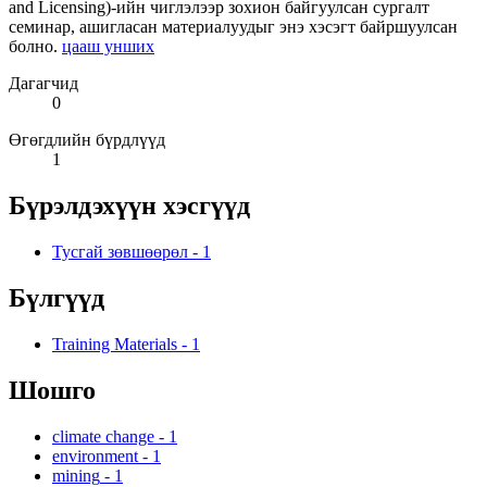
and Licensing)-ийн чиглэлээр зохион байгуулсан сургалт
семинар, ашигласан материалуудыг энэ хэсэгт байршуулсан
болно.
цааш унших
Дагагчид
0
Өгөгдлийн бүрдлүүд
1
Бүрэлдэхүүн хэсгүүд
Тусгай зөвшөөрөл
-
1
Бүлгүүд
Training Materials
-
1
Шошго
climate change
-
1
environment
-
1
mining
-
1