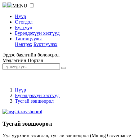
MENU
Нүүр
Өгөгдөл
Бүлгүүд
Бүрэлдэхүүн хэсгүүд
Танилцуулга
Нэвтрэх
Бүртгүүлэх
Эрдэс баялгийн боловсрол
Мэдлэгийн Портал
Нүүр
Бүрэлдэхүүн хэсгүүд
Тусгай зөвшөөрөл
Тусгай зөвшөөрөл
Уул уурхайн засаглал, тусгай зөвшөөрөл (Mining Governance