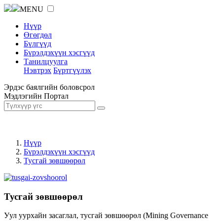
MENU
Нүүр
Өгөгдөл
Бүлгүүд
Бүрэлдэхүүн хэсгүүд
Танилцуулга
Нэвтрэх
Бүртгүүлэх
Эрдэс баялгийн боловсрол
Мэдлэгийн Портал
Нүүр
Бүрэлдэхүүн хэсгүүд
Тусгай зөвшөөрөл
Тусгай зөвшөөрөл
Уул уурхайн засаглал, тусгай зөвшөөрөл (Mining Governance