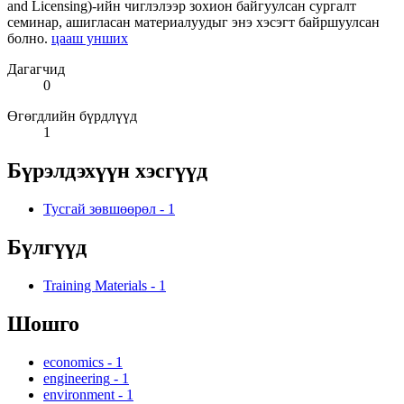
and Licensing)-ийн чиглэлээр зохион байгуулсан сургалт
семинар, ашигласан материалуудыг энэ хэсэгт байршуулсан
болно.
цааш унших
Дагагчид
0
Өгөгдлийн бүрдлүүд
1
Бүрэлдэхүүн хэсгүүд
Тусгай зөвшөөрөл
-
1
Бүлгүүд
Training Materials
-
1
Шошго
economics
-
1
engineering
-
1
environment
-
1