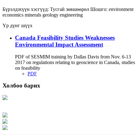
Бүрэлдэхүүн хэсгүүд:
Тусгай зөвшөөрөл
Шошго:
environment
economics
minerals
geology
engineering
Үр дүнг шүүх
Canada Feasibility Studies Weaknesses
Environmental Impact Assessment
PDF of SESMIM training by Dallas Davis from Nov. 6-13
2017 on regulations relating to geoscience in Canada, studies
on feasibility
PDF
Холбоо барих
Хаяг: Ашигт малтмал, газрын тосны газар, Монгол Улс, Улаанбаатар хот
15170, Чингэлтэй дүүрэг, Барилгачдын талбай-3, Засгийн газрын XII байр,
баруун жигүүр
Факс: 976-11-310370
Вэб админ: 976-51-263915
Цахим шуудан: info@mrpam.gov.mn