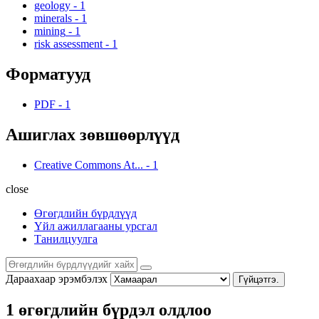
geology
-
1
minerals
-
1
mining
-
1
risk assessment
-
1
Форматууд
PDF
-
1
Ашиглах зөвшөөрлүүд
Creative Commons At...
-
1
close
Өгөгдлийн бүрдлүүд
Үйл ажиллагааны урсгал
Танилцуулга
Дараахаар эрэмбэлэх
Гүйцэтгэ.
1 өгөгдлийн бүрдэл олдлоо