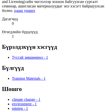
and Licensing)-ийн чиглэлээр зохион байгуулсан сургалт
семинар, ашигласан материалуудыг энэ хэсэгт байршуулсан
болно.
цааш унших
Дагагчид
0
Өгөгдлийн бүрдлүүд
1
Бүрэлдэхүүн хэсгүүд
Тусгай зөвшөөрөл
-
1
Бүлгүүд
Training Materials
-
1
Шошго
climate change
-
1
environment
-
1
mining
-
1