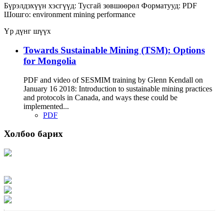
Бүрэлдэхүүн хэсгүүд:
Тусгай зөвшөөрөл
Форматууд:
PDF
Шошго:
environment
mining
performance
Үр дүнг шүүх
Towards Sustainable Mining (TSM): Options
for Mongolia
PDF and video of SESMIM training by Glenn Kendall on
January 16 2018: Introduction to sustainable mining practices
and protocols in Canada, and ways these could be
implemented...
PDF
Холбоо барих
Хаяг: Ашигт малтмал, газрын тосны газар, Монгол Улс, Улаанбаатар хот
15170, Чингэлтэй дүүрэг, Барилгачдын талбай-3, Засгийн газрын XII байр,
баруун жигүүр
Факс: 976-11-310370
Вэб админ: 976-51-263915
Цахим шуудан: info@mrpam.gov.mn