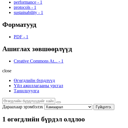
performance
-
1
protocols
-
1
sustainability
-
1
Форматууд
PDF
-
1
Ашиглах зөвшөөрлүүд
Creative Commons At...
-
1
close
Өгөгдлийн бүрдлүүд
Үйл ажиллагааны урсгал
Танилцуулга
Дараахаар эрэмбэлэх
Гүйцэтгэ.
1 өгөгдлийн бүрдэл олдлоо