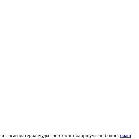
 ашигласан материалуудыг энэ хэсэгт байршуулсан болно.
цааш