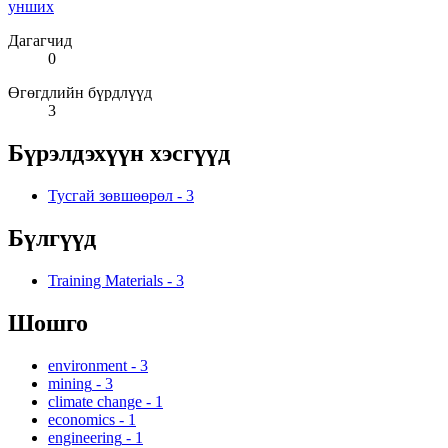
унших
Дагагчид
0
Өгөгдлийн бүрдлүүд
3
Бүрэлдэхүүн хэсгүүд
Тусгай зөвшөөрөл
-
3
Бүлгүүд
Training Materials
-
3
Шошго
environment
-
3
mining
-
3
climate change
-
1
economics
-
1
engineering
-
1