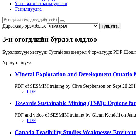
Үйл ажиллагааны урсгал
Танилцуулга
Дараахаар эрэмбэлэх
Гүйцэтгэ.
3-н өгөгдлийн бүрдэл олдлоо
Бүрэлдэхүүн хэсгүүд:
Тусгай зөвшөөрөл
Форматууд:
PDF
Шошг
Үр дүнг шүүх
Mineral Exploration and Development Ontario M
PDF of SESMIM training by Clive Stephenson on Sept 28 2017 di
PDF
Towards Sustainable Mining (TSM): Options fo
PDF and video of SESMIM training by Glenn Kendall on January
PDF
Canada Feasibility Studies Weaknesses Environ