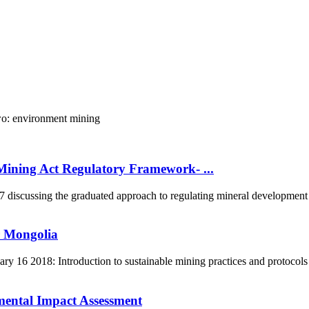
о:
environment
mining
ining Act Regulatory Framework- ...
scussing the graduated approach to regulating mineral development in
r Mongolia
 16 2018: Introduction to sustainable mining practices and protocols
mental Impact Assessment