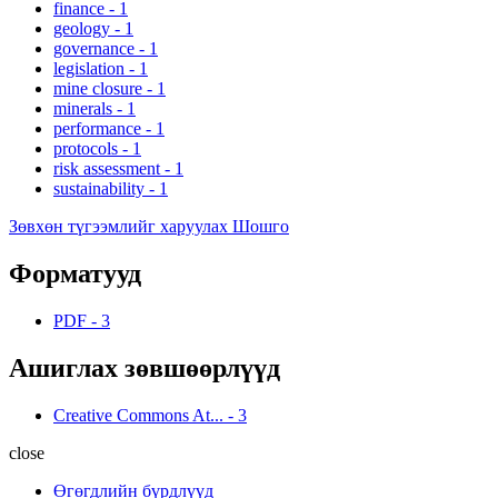
finance
-
1
geology
-
1
governance
-
1
legislation
-
1
mine closure
-
1
minerals
-
1
performance
-
1
protocols
-
1
risk assessment
-
1
sustainability
-
1
Зөвхөн түгээмлийг харуулах Шошго
Форматууд
PDF
-
3
Ашиглах зөвшөөрлүүд
Creative Commons At...
-
3
close
Өгөгдлийн бүрдлүүд