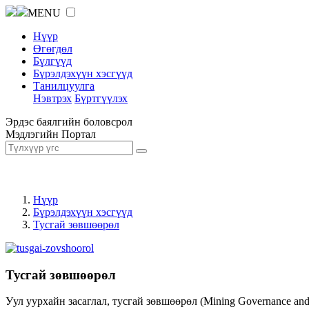
MENU
Нүүр
Өгөгдөл
Бүлгүүд
Бүрэлдэхүүн хэсгүүд
Танилцуулга
Нэвтрэх
Бүртгүүлэх
Эрдэс баялгийн боловсрол
Мэдлэгийн Портал
Нүүр
Бүрэлдэхүүн хэсгүүд
Тусгай зөвшөөрөл
Тусгай зөвшөөрөл
Уул уурхайн засаглал, тусгай зөвшөөрөл (Mining Governance an