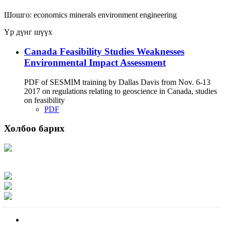
Шошго:
economics
minerals
environment
engineering
Үр дүнг шүүх
Canada Feasibility Studies Weaknesses
Environmental Impact Assessment
PDF of SESMIM training by Dallas Davis from Nov. 6-13
2017 on regulations relating to geoscience in Canada, studies
on feasibility
PDF
Холбоо барих
Хаяг: Ашигт малтмал, газрын тосны газар, Монгол Улс, Улаанбаатар хот
15170, Чингэлтэй дүүрэг, Барилгачдын талбай-3, Засгийн газрын XII байр,
баруун жигүүр
Факс: 976-11-310370
Вэб админ: 976-51-263915
Цахим шуудан: info@mrpam.gov.mn