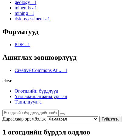
geology
-
1
minerals
-
1
mining
-
1
risk assessment
-
1
Форматууд
PDF
-
1
Ашиглах зөвшөөрлүүд
Creative Commons At...
-
1
close
Өгөгдлийн бүрдлүүд
Үйл ажиллагааны урсгал
Танилцуулга
Дараахаар эрэмбэлэх
Гүйцэтгэ.
1 өгөгдлийн бүрдэл олдлоо