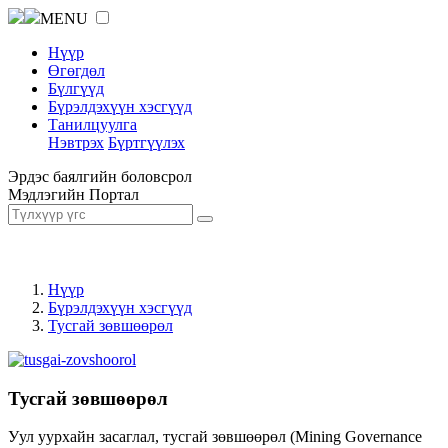
MENU
Нүүр
Өгөгдөл
Бүлгүүд
Бүрэлдэхүүн хэсгүүд
Танилцуулга
Нэвтрэх
Бүртгүүлэх
Эрдэс баялгийн боловсрол
Мэдлэгийн Портал
Нүүр
Бүрэлдэхүүн хэсгүүд
Тусгай зөвшөөрөл
Тусгай зөвшөөрөл
Уул уурхайн засаглал, тусгай зөвшөөрөл (Mining Governance