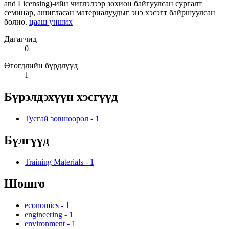
and Licensing)-ийн чиглэлээр зохион байгуулсан сургалт
семинар, ашигласан материалуудыг энэ хэсэгт байршуулсан
болно.
цааш унших
Дагагчид
0
Өгөгдлийн бүрдлүүд
1
Бүрэлдэхүүн хэсгүүд
Тусгай зөвшөөрөл
-
1
Бүлгүүд
Training Materials
-
1
Шошго
economics
-
1
engineering
-
1
environment
-
1