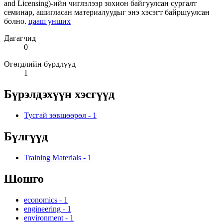
and Licensing)-ийн чиглэлээр зохион байгуулсан сургалт
семинар, ашигласан материалуудыг энэ хэсэгт байршуулсан
болно.
цааш унших
Дагагчид
0
Өгөгдлийн бүрдлүүд
1
Бүрэлдэхүүн хэсгүүд
Тусгай зөвшөөрөл
-
1
Бүлгүүд
Training Materials
-
1
Шошго
economics
-
1
engineering
-
1
environment
-
1