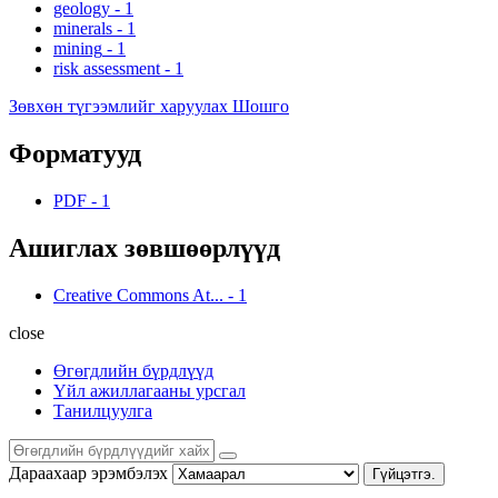
geology
-
1
minerals
-
1
mining
-
1
risk assessment
-
1
Зөвхөн түгээмлийг харуулах Шошго
Форматууд
PDF
-
1
Ашиглах зөвшөөрлүүд
Creative Commons At...
-
1
close
Өгөгдлийн бүрдлүүд
Үйл ажиллагааны урсгал
Танилцуулга
Дараахаар эрэмбэлэх
Гүйцэтгэ.