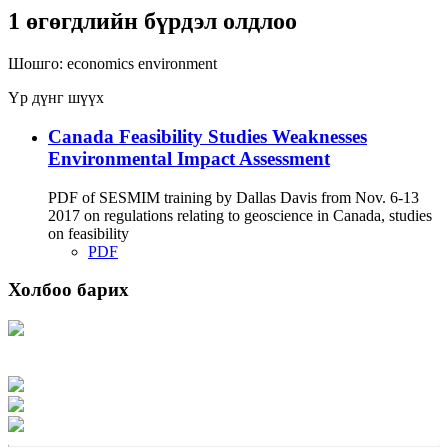
1 өгөгдлийн бүрдэл олдлоо
Шошго:
economics
environment
Үр дүнг шүүх
Canada Feasibility Studies Weaknesses
Environmental Impact Assessment
PDF of SESMIM training by Dallas Davis from Nov. 6-13
2017 on regulations relating to geoscience in Canada, studies
on feasibility
PDF
Холбоо барих
Хаяг: Ашигт малтмал, газрын тосны газар, Монгол Улс, Улаанбаатар хот
15170, Чингэлтэй дүүрэг, Барилгачдын талбай-3, Засгийн газрын XII байр,
баруун жигүүр
Факс: 976-11-310370
Вэб админ: 976-51-263915
Цахим шуудан: info@mrpam.gov.mn