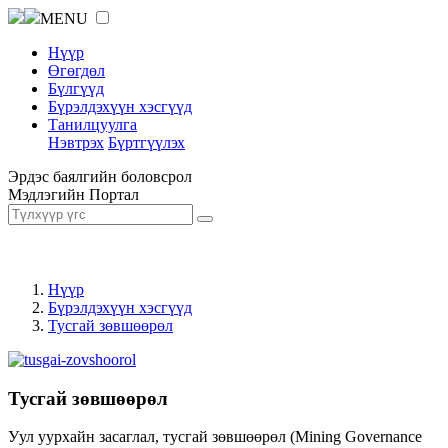
MENU
Нүүр
Өгөгдөл
Бүлгүүд
Бүрэлдэхүүн хэсгүүд
Танилцуулга
Нэвтрэх
Бүртгүүлэх
Эрдэс баялгийн боловсрол
Мэдлэгийн Портал
Нүүр
Бүрэлдэхүүн хэсгүүд
Тусгай зөвшөөрөл
Тусгай зөвшөөрөл
Уул уурхайн засаглал, тусгай зөвшөөрөл (Mining Governance