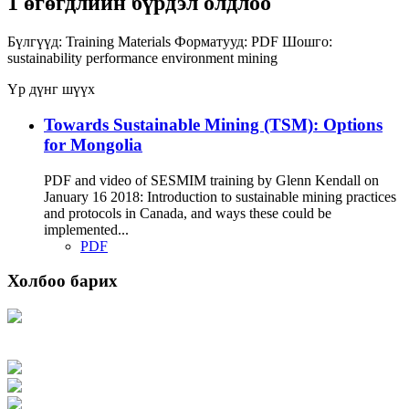
1 өгөгдлийн бүрдэл олдлоо
Бүлгүүд:
Training Materials
Форматууд:
PDF
Шошго:
sustainability
performance
environment
mining
Үр дүнг шүүх
Towards Sustainable Mining (TSM): Options
for Mongolia
PDF and video of SESMIM training by Glenn Kendall on
January 16 2018: Introduction to sustainable mining practices
and protocols in Canada, and ways these could be
implemented...
PDF
Холбоо барих
Хаяг: Ашигт малтмал, газрын тосны газар, Монгол Улс, Улаанбаатар хот
15170, Чингэлтэй дүүрэг, Барилгачдын талбай-3, Засгийн газрын XII байр,
баруун жигүүр
Факс: 976-11-310370
Вэб админ: 976-51-263915
Цахим шуудан: info@mrpam.gov.mn