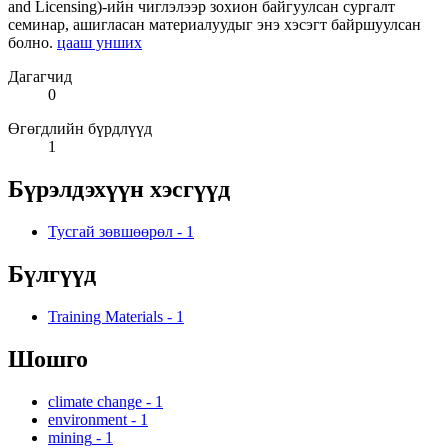
and Licensing)-ийн чиглэлээр зохион байгуулсан сургалт
семинар, ашигласан материалуудыг энэ хэсэгт байршуулсан
болно.
цааш унших
Дагагчид
0
Өгөгдлийн бүрдлүүд
1
Бүрэлдэхүүн хэсгүүд
Тусгай зөвшөөрөл
-
1
Бүлгүүд
Training Materials
-
1
Шошго
climate change
-
1
environment
-
1
mining
-
1