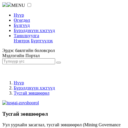
MENU
Нүүр
Өгөгдөл
Бүлгүүд
Бүрэлдэхүүн хэсгүүд
Танилцуулга
Нэвтрэх
Бүртгүүлэх
Эрдэс баялгийн боловсрол
Мэдлэгийн Портал
Нүүр
Бүрэлдэхүүн хэсгүүд
Тусгай зөвшөөрөл
Тусгай зөвшөөрөл
Уул уурхайн засаглал, тусгай зөвшөөрөл (Mining Governance