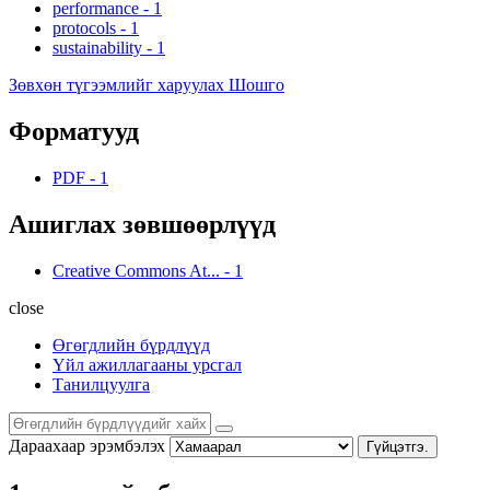
performance
-
1
protocols
-
1
sustainability
-
1
Зөвхөн түгээмлийг харуулах Шошго
Форматууд
PDF
-
1
Ашиглах зөвшөөрлүүд
Creative Commons At...
-
1
close
Өгөгдлийн бүрдлүүд
Үйл ажиллагааны урсгал
Танилцуулга
Дараахаар эрэмбэлэх
Гүйцэтгэ.