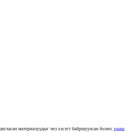
 ашигласан материалуудыг энэ хэсэгт байршуулсан болно.
цааш