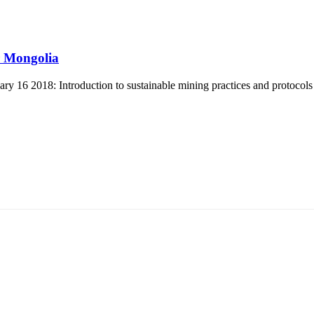
r Mongolia
 16 2018: Introduction to sustainable mining practices and protocols
5170, Чингэлтэй дүүрэг, Барилгачдын талбай-3, Засгийн газрын XII байр, бару