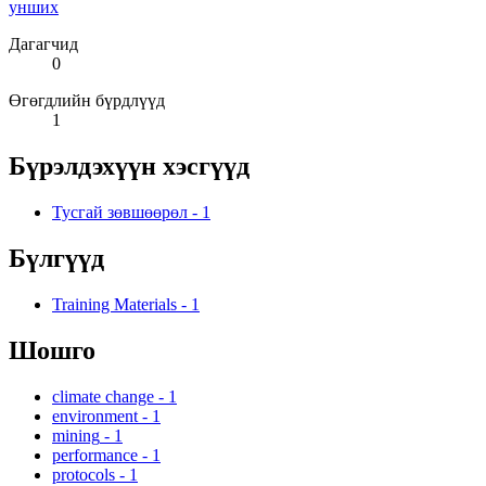
унших
Дагагчид
0
Өгөгдлийн бүрдлүүд
1
Бүрэлдэхүүн хэсгүүд
Тусгай зөвшөөрөл
-
1
Бүлгүүд
Training Materials
-
1
Шошго
climate change
-
1
environment
-
1
mining
-
1
performance
-
1
protocols
-
1