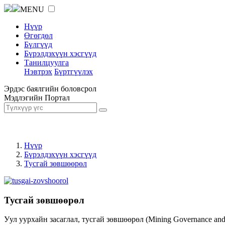
MENU
Нүүр
Өгөгдөл
Бүлгүүд
Бүрэлдэхүүн хэсгүүд
Танилцуулга
Нэвтрэх
Бүртгүүлэх
Эрдэс баялгийн боловсрол
Мэдлэгийн Портал
Нүүр
Бүрэлдэхүүн хэсгүүд
Тусгай зөвшөөрөл
Тусгай зөвшөөрөл
Уул уурхайн засаглал, тусгай зөвшөөрөл (Mining Governance an