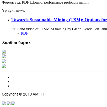
Форматууд:
PDF
Шошго:
performance
protocols
mining
Үр дүнг шүүх
Towards Sustainable Mining (TSM): Options fo
PDF and video of SESMIM training by Glenn Kendall on January
PDF
Холбоо барих
Хаяг: Ашигт малтмал, газрын тосны газар, Монгол Улс, Улаанбаатар хот 1
Факс: 976-11-310370
Вэб админ: 976-51-263915
Цахим шуудан: info@mrpam.gov.mn
Copyright © 2018 АМГТГ