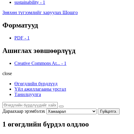
sustainability
-
1
Зөвхөн түгээмлийг харуулах Шошго
Форматууд
PDF
-
1
Ашиглах зөвшөөрлүүд
Creative Commons At...
-
1
close
Өгөгдлийн бүрдлүүд
Үйл ажиллагааны урсгал
Танилцуулга
Дараахаар эрэмбэлэх
Гүйцэтгэ.
1 өгөгдлийн бүрдэл олдлоо