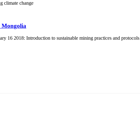
ng
climate change
r Mongolia
 16 2018: Introduction to sustainable mining practices and protocols
5170, Чингэлтэй дүүрэг, Барилгачдын талбай-3, Засгийн газрын XII байр, бару