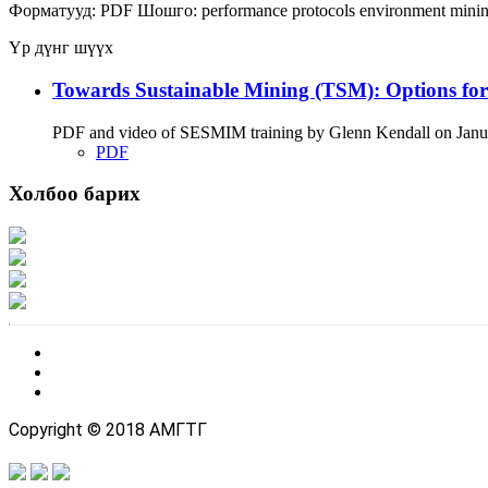
Форматууд:
PDF
Шошго:
performance
protocols
environment
mini
Үр дүнг шүүх
Towards Sustainable Mining (TSM): Options fo
PDF and video of SESMIM training by Glenn Kendall on January
PDF
Холбоо барих
Хаяг: Ашигт малтмал, газрын тосны газар, Монгол Улс, Улаанбаатар хот 1
Факс: 976-11-310370
Вэб админ: 976-51-263915
Цахим шуудан: info@mrpam.gov.mn
Copyright © 2018 АМГТГ